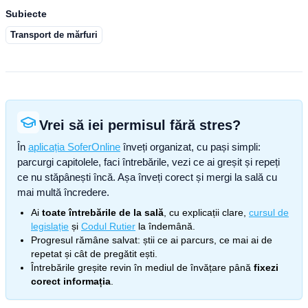
Subiecte
Transport de mărfuri
Vrei să iei permisul fără stres?
În
aplicația SoferOnline
înveți organizat, cu pași simpli:
parcurgi capitolele, faci întrebările, vezi ce ai greșit și repeți
ce nu stăpânești încă. Așa înveți corect și mergi la sală cu
mai multă încredere.
Ai
toate întrebările de la sală
, cu explicații clare,
cursul de
legislație
și
Codul Rutier
la îndemână.
Progresul rămâne salvat: știi ce ai parcurs, ce mai ai de
repetat și cât de pregătit ești.
Întrebările greșite revin în mediul de învățare până
fixezi
corect informația
.