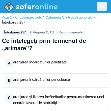
Acasă
Chestionare auto
Categoria C
Reguli generale
Întrebarea 257
Întrebarea 257
Categoria C, C1
Reguli generale
Ce înţelegeţi prin termenul de
„arimare”?
aranjarea încărcăturilor paletizate
A
aranjarea încărcăturilor periculoase
B
aranjarea şi fixarea încărcăturilor pentru menţinerea unei
C
centrări favorabile stabilităţii