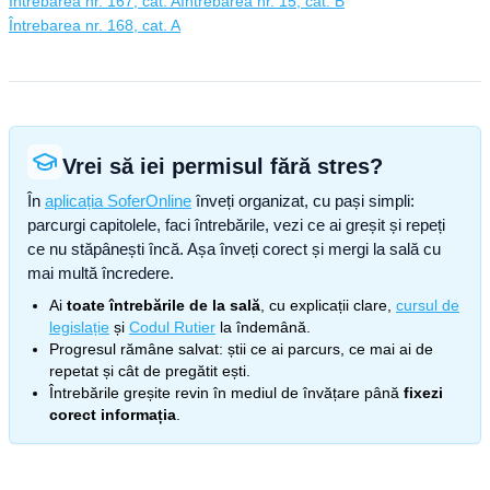
Întrebarea nr. 167, cat. A
Întrebarea nr. 15, cat. B
Întrebarea nr. 168, cat. A
Vrei să iei permisul fără stres?
În
aplicația SoferOnline
înveți organizat, cu pași simpli:
parcurgi capitolele, faci întrebările, vezi ce ai greșit și repeți
ce nu stăpânești încă. Așa înveți corect și mergi la sală cu
mai multă încredere.
Ai
toate întrebările de la sală
, cu explicații clare,
cursul de
legislație
și
Codul Rutier
la îndemână.
Progresul rămâne salvat: știi ce ai parcurs, ce mai ai de
repetat și cât de pregătit ești.
Întrebările greșite revin în mediul de învățare până
fixezi
corect informația
.