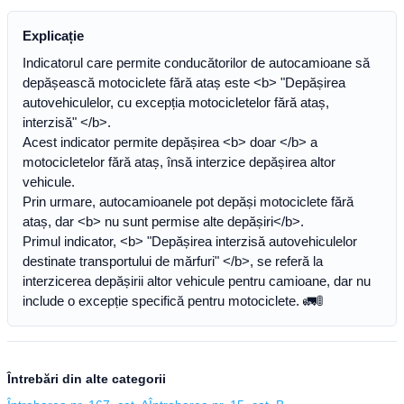
Explicație
Indicatorul care permite conducătorilor de autocamioane să
depășească motociclete fără ataș este <b> "Depășirea
autovehiculelor, cu excepția motocicletelor fără ataș,
interzisă" </b>.
Acest indicator permite depășirea <b> doar </b> a
motocicletelor fără ataș, însă interzice depășirea altor
vehicule.
Prin urmare, autocamioanele pot depăși motociclete fără
ataș, dar <b> nu sunt permise alte depășiri</b>.
Primul indicator, <b> "Depășirea interzisă autovehiculelor
destinate transportului de mărfuri" </b>, se referă la
interzicerea depășirii altor vehicule pentru camioane, dar nu
include o excepție specifică pentru motociclete. 🚛🚦
Întrebări din alte categorii