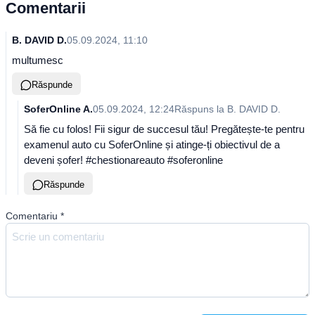
Comentarii
B. DAVID D.
05.09.2024, 11:10
multumesc
Răspunde
SoferOnline A.
05.09.2024, 12:24
Răspuns la
B. DAVID D.
Să fie cu folos! Fii sigur de succesul tău! Pregătește-te pentru
examenul auto cu SoferOnline și atinge-ți obiectivul de a
deveni șofer! #chestionareauto #soferonline
Răspunde
Comentariu
*