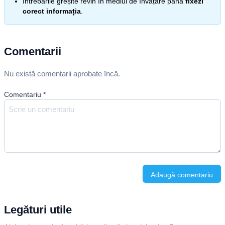
Întrebările greșite revin în mediul de învățare până
fixezi
corect informația
.
Comentarii
Nu există comentarii aprobate încă.
Comentariu
*
Adaugă comentariu
Legături utile