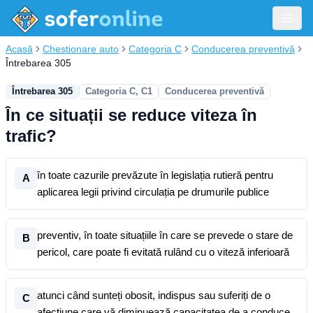
Acasă
Chestionare auto
Categoria C
Conducerea preventivă
Întrebarea 305
Întrebarea 305
Categoria C, C1
Conducerea preventivă
În ce situații se reduce viteza în
trafic?
în toate cazurile prevăzute în legislația rutieră pentru
A
aplicarea legii privind circulația pe drumurile publice
preventiv, în toate situațiile în care se prevede o stare de
B
pericol, care poate fi evitată rulând cu o viteză inferioară
atunci când sunteți obosit, indispus sau suferiți de o
C
afecțiune care vă diminuează capacitatea de a conduce