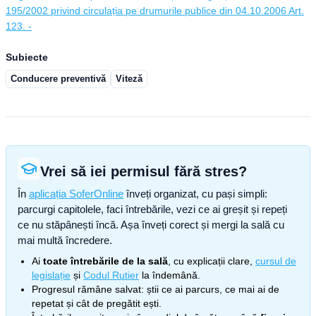
195/2002 privind circulația pe drumurile publice din 04.10.2006 Art.
123. -
Subiecte
Conducere preventivă
Viteză
Vrei să iei permisul fără stres?
În
aplicația SoferOnline
înveți organizat, cu pași simpli:
parcurgi capitolele, faci întrebările, vezi ce ai greșit și repeți
ce nu stăpânești încă. Așa înveți corect și mergi la sală cu
mai multă încredere.
Ai
toate întrebările de la sală
, cu explicații clare,
cursul de
legislație
și
Codul Rutier
la îndemână.
Progresul rămâne salvat: știi ce ai parcurs, ce mai ai de
repetat și cât de pregătit ești.