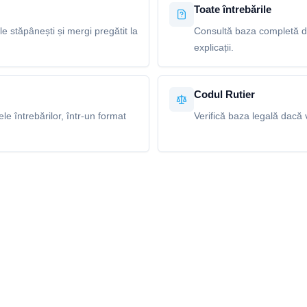
Toate întrebările
le stăpânești și mergi pregătit la
Consultă baza completă de 
explicații.
Codul Rutier
e întrebărilor, într-un format
Verifică baza legală dacă v