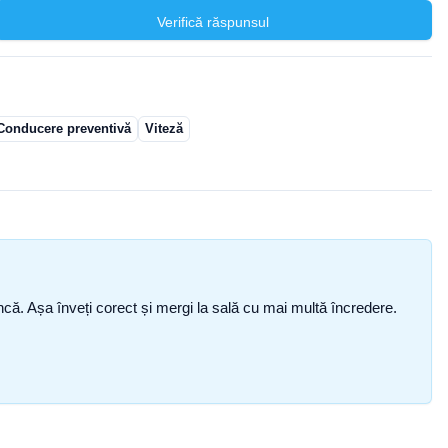
Verifică răspunsul
Conducere preventivă
Viteză
i încă. Așa înveți corect și mergi la sală cu mai multă încredere.