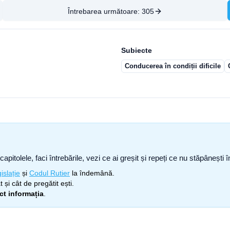
Întrebarea următoare:
305
Subiecte
Conducerea în condiții dificile
capitolele, faci întrebările, vezi ce ai greșit și repeți ce nu stăpâneșt
islație
și
Codul Rutier
la îndemână.
 și cât de pregătit ești.
ect informația
.