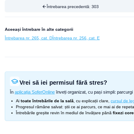
Întrebarea precedentă:
303
Aceeași întrebare în alte categorii
Întrebarea nr. 265, cat. D
Întrebarea nr. 256, cat. E
Vrei să iei permisul fără stres?
În
aplicația SoferOnline
înveți organizat, cu pași simpli: parcurgi 
Ai
toate întrebările de la sală
, cu explicații clare,
cursul de leg
Progresul rămâne salvat: știi ce ai parcurs, ce mai ai de repetat
Întrebările greșite revin în mediul de învățare până
fixezi cor