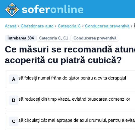
Acasă
Chestionare auto
Categoria C
Conducerea preventivă
Întrebarea 304
Categoria C, C1
Conducerea preventivă
Ce măsuri se recomandă atunc
acoperită cu piatră cubică?
să folosiţi numai frâna de ajutor pentru a evita derapajul
A
să reduceţi din timp viteza, evitând bruscarea comenzilor
B
să circulaţi cât mai aproape de axul drumului, pentru a evit
C