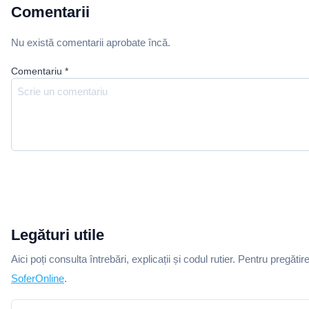
Comentarii
Nu există comentarii aprobate încă.
Comentariu
*
Legături utile
Aici poți consulta întrebări, explicații și codul rutier. Pentru pregătir
SoferOnline
.