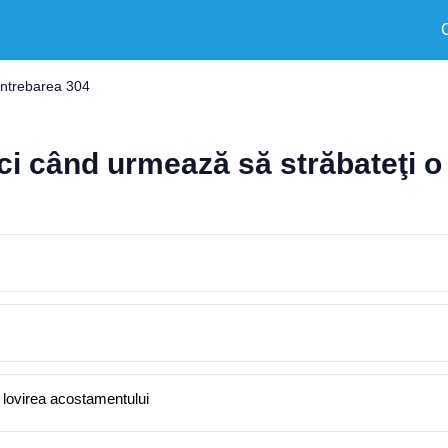
Întrebarea 304
i când urmează să străbateţi o 
a lovirea acostamentului