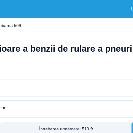
rebarea 509
ioare a benzii de rulare a pneur
euri
Întrebarea următoare:
510