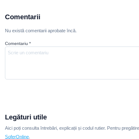
Comentarii
Nu există comentarii aprobate încă.
Comentariu
*
Legături utile
Aici poți consulta întrebări, explicații și codul rutier. Pentru pregătir
SoferOnline
.