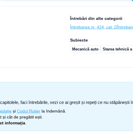
Întrebări din alte categorii
Întrebarea nr. 424, cat. D
Întrebar
Subiecte
Mecanică auto
Starea tehnică a
capitolele, faci întrebările, vezi ce ai greșit și repeți ce nu stăpâneșt
islație
și
Codul Rutier
la îndemână.
 și cât de pregătit ești.
ect informația
.