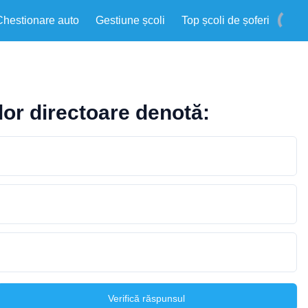
Chestionare auto
Gestiune școli
Top școli de șoferi
ilor directoare denotă:
Verifică răspunsul