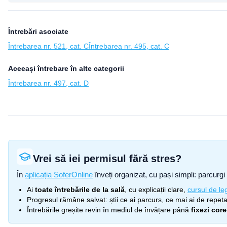
Întrebări asociate
Întrebarea nr. 521, cat. C
Întrebarea nr. 495, cat. C
Aceeași întrebare în alte categorii
Întrebarea nr. 497, cat. D
Vrei să iei permisul fără stres?
În
aplicația SoferOnline
înveți organizat, cu pași simpli: parcurgi 
Ai
toate întrebările de la sală
, cu explicații clare,
cursul de leg
Progresul rămâne salvat: știi ce ai parcurs, ce mai ai de repetat
Întrebările greșite revin în mediul de învățare până
fixezi cor