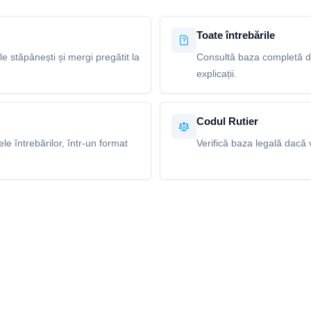
Toate întrebările
le stăpânești și mergi pregătit la
Consultă baza completă de 
explicații.
Codul Rutier
e întrebărilor, într-un format
Verifică baza legală dacă v