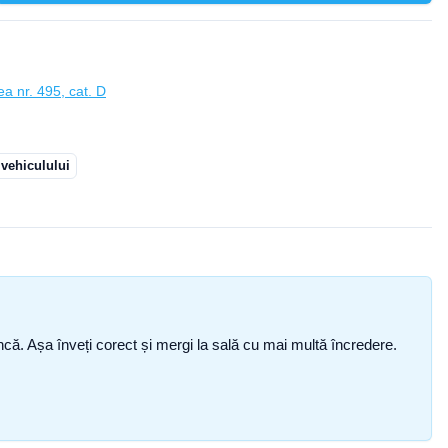
ea nr. 495, cat. D
 vehiculului
i încă. Așa înveți corect și mergi la sală cu mai multă încredere.