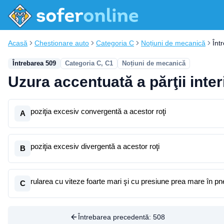
Acasă
Chestionare auto
Categoria C
Noțiuni de mecanică
Înt
Întrebarea 509
Categoria C, C1
Noțiuni de mecanică
Uzura accentuată a părţii inter
poziţia excesiv convergentă a acestor roţi
A
poziţia excesiv divergentă a acestor roţi
B
rularea cu viteze foarte mari şi cu presiune prea mare în pn
C
Întrebarea precedentă:
508