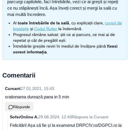
parcurgi capitolele, faci întrebările, vezi ce ai greșit și repeți
ce nu stăpânești încă. Așa înveți corect și mergi la sală cu
mai multă încredere.
Ai
toate întrebările de la sală
, cu explicații clare,
cursul de
legislație
și
Codul Rutier
la îndemână.
Progresul rămâne salvat: știi ce ai parcurs, ce mai ai de
repetat și cât de pregătit ești.
Întrebările greșite revin în mediul de învățare până
fixezi
corect informația
.
Comentarii
Cursant
27.01.2021, 15:43
srationarea durează pana in 5 min
Răspunde
SoferOnline A.
29.08.2024, 12:43
Răspuns la
Cursant
Felicitări! Așa să fie și la examenul DRPCIV.ro/DGPCI.ro la