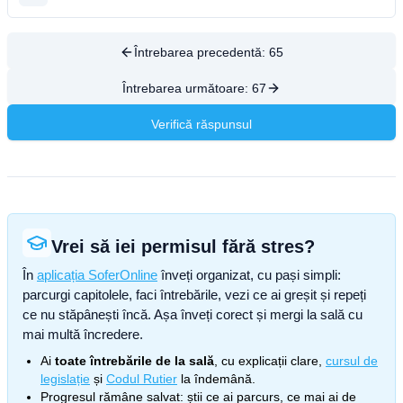
Întrebarea precedentă:
65
Întrebarea următoare:
67
Verifică răspunsul
Vrei să iei permisul fără stres?
În
aplicația SoferOnline
înveți organizat, cu pași simpli:
parcurgi capitolele, faci întrebările, vezi ce ai greșit și repeți
ce nu stăpânești încă. Așa înveți corect și mergi la sală cu
mai multă încredere.
Ai
toate întrebările de la sală
, cu explicații clare,
cursul de
legislație
și
Codul Rutier
la îndemână.
Progresul rămâne salvat: știi ce ai parcurs, ce mai ai de