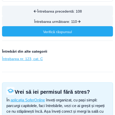
Întrebarea precedentă:
108
Întrebarea următoare:
110
Verifică răspunsul
Întrebări din alte categorii
Întrebarea nr. 123, cat. C
Vrei să iei permisul fără stres?
În
aplicația SoferOnline
înveți organizat, cu pași simpli:
parcurgi capitolele, faci întrebările, vezi ce ai greșit și repeți
ce nu stăpânești încă. Așa înveți corect și mergi la sală cu