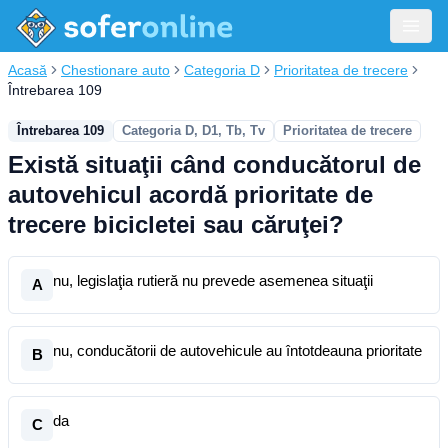
Acasă
Chestionare auto
Categoria D
Prioritatea de trecere
Întrebarea 109
Întrebarea 109
Categoria D, D1, Tb, Tv
Prioritatea de trecere
Există situaţii când conducătorul de
autovehicul acordă prioritate de
trecere bicicletei sau căruţei?
nu, legislaţia rutieră nu prevede asemenea situaţii
A
nu, conducătorii de autovehicule au întotdeauna prioritate
B
da
C