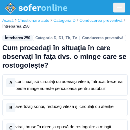
Acasă
Chestionare auto
Categoria D
Conducerea preventivă
Întrebarea 250
Întrebarea 250
Categoria D, D1, Tb, Tv
Conducerea preventivă
Cum procedaţi în situaţia în care
observaţi în faţa dvs. o minge care se
rostogoleşte?
continuaţi să circulaţi cu aceeaşi viteză, întrucât trecerea
A
peste minge nu este periculoasă pentru autobuz
avertizaţi sonor, reduceţi viteza şi circulaţi cu atenţie
B
viraţi brusc în direcţia opusă de rostogolire a mingii
C