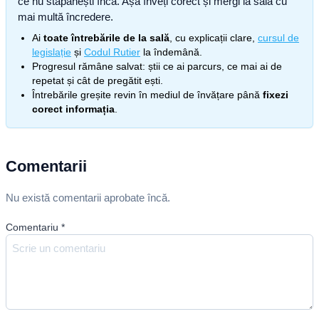
ce nu stăpânești încă. Așa înveți corect și mergi la sală cu
mai multă încredere.
Ai
toate întrebările de la sală
, cu explicații clare,
cursul de
legislație
și
Codul Rutier
la îndemână.
Progresul rămâne salvat: știi ce ai parcurs, ce mai ai de
repetat și cât de pregătit ești.
Întrebările greșite revin în mediul de învățare până
fixezi
corect informația
.
Comentarii
Nu există comentarii aprobate încă.
Comentariu
*