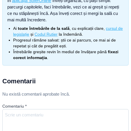
În
aplicația SoferOnline
înveți organizat, cu pași simpli:
parcurgi capitolele, faci întrebările, vezi ce ai greșit și repeți
ce nu stăpânești încă. Așa înveți corect și mergi la sală cu
mai multă încredere.
Ai
toate întrebările de la sală
, cu explicații clare,
cursul de
legislație
și
Codul Rutier
la îndemână.
Progresul rămâne salvat: știi ce ai parcurs, ce mai ai de
repetat și cât de pregătit ești.
Întrebările greșite revin în mediul de învățare până
fixezi
corect informația
.
Comentarii
Nu există comentarii aprobate încă.
Comentariu
*