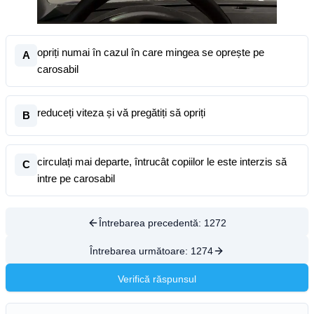
opriți numai în cazul în care mingea se oprește pe
A
carosabil
reduceți viteza și vă pregătiți să opriți
B
circulați mai departe, întrucât copiilor le este interzis să
C
intre pe carosabil
Întrebarea precedentă:
1272
Întrebarea următoare:
1274
Verifică răspunsul