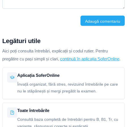
Adaugă comentariu
Legături utile
Aici poți consulta întrebări, explicații și codul rutier. Pentru
pregătire cu pași simpli și clari,
continuă în aplicația SoferOnline
.
Aplicația SoferOnline
Învață organizat, fără stres, revizuind întrebările pe care
nu le stăpânești și mergi pregătit la examen.
Toate întrebările
Consultă baza completă de întrebări pentru B, B1, Tr, cu
variante, răspunsuri corecte și explicații.