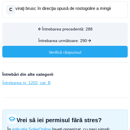
viraţi brusc în direcţia opusă de rostogolire a mingii
C
Întrebarea precedentă:
288
Întrebarea următoare:
290
Verifică răspunsul
Întrebări din alte categorii
Întrebarea nr. 1202, cat. B
Vrei să iei permisul fără stres?
În
aplicația SoferOnline
înveți organizat, cu pași simpli: