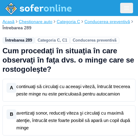
Acasă
Chestionare auto
Categoria C
Conducerea preventivă
Întrebarea 289
Întrebarea 289
Categoria C, C1
Conducerea preventivă
Cum procedaţi în situaţia în care
observaţi în faţa dvs. o minge care se
rostogoleşte?
continuaţi să circulaţi cu aceeaşi viteză, întrucât trecerea
A
peste minge nu este periculoasă pentru autocamion
avertizaţi sonor, reduceţi viteza şi circulaţi cu maximă
B
atenţie, întrucât este foarte posibil să apară un copil după
minge