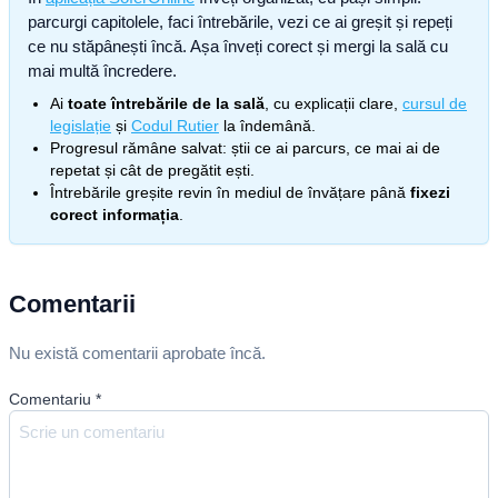
parcurgi capitolele, faci întrebările, vezi ce ai greșit și repeți
ce nu stăpânești încă. Așa înveți corect și mergi la sală cu
mai multă încredere.
Ai
toate întrebările de la sală
, cu explicații clare,
cursul de
legislație
și
Codul Rutier
la îndemână.
Progresul rămâne salvat: știi ce ai parcurs, ce mai ai de
repetat și cât de pregătit ești.
Întrebările greșite revin în mediul de învățare până
fixezi
corect informația
.
Comentarii
Nu există comentarii aprobate încă.
Comentariu
*