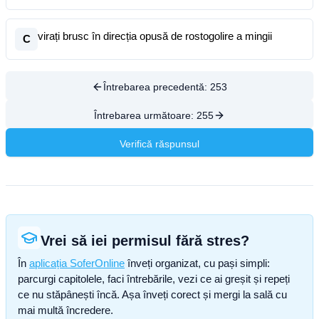
virați brusc în direcția opusă de rostogolire a mingii
C
Întrebarea precedentă:
253
Întrebarea următoare:
255
Verifică răspunsul
Vrei să iei permisul fără stres?
În
aplicația SoferOnline
înveți organizat, cu pași simpli:
parcurgi capitolele, faci întrebările, vezi ce ai greșit și repeți
ce nu stăpânești încă. Așa înveți corect și mergi la sală cu
mai multă încredere.