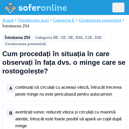
Acasă
Chestionare auto
Categoria E
Conducerea preventivă
Întrebarea 254
Întrebarea 254
Categoria BE, CE, DE, B1E, C1E, D1E
Conducerea preventivă
Cum procedați în situația în care
observați în fața dvs. o minge care se
rostogolește?
continuați să circulați cu aceeași viteză, întrucât trecerea
A
peste minge nu este periculoasă pentru autocamion
avertizați sonor, reduceți viteza și circulați cu maximă
B
atenție, întrucât este foarte posibil să apară un copil după
minge