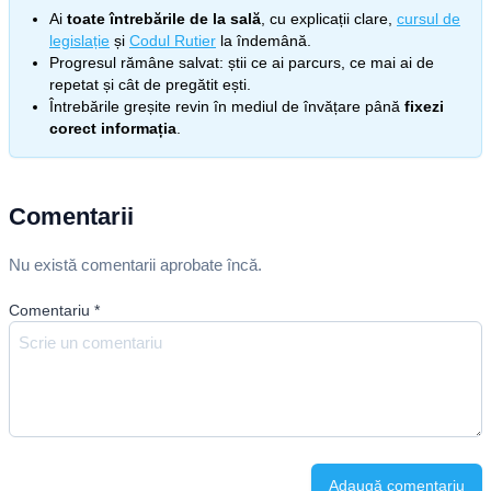
Ai
toate întrebările de la sală
, cu explicații clare,
cursul de
legislație
și
Codul Rutier
la îndemână.
Progresul rămâne salvat: știi ce ai parcurs, ce mai ai de
repetat și cât de pregătit ești.
Întrebările greșite revin în mediul de învățare până
fixezi
corect informația
.
Comentarii
Nu există comentarii aprobate încă.
Comentariu
*
Adaugă comentariu