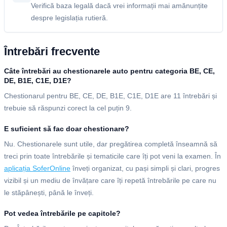
Verifică baza legală dacă vrei informații mai amănunțite
despre legislația rutieră.
Întrebări frecvente
Câte întrebări au chestionarele auto pentru categoria BE, CE,
DE, B1E, C1E, D1E?
Chestionarul pentru BE, CE, DE, B1E, C1E, D1E are 11 întrebări și
trebuie să răspunzi corect la cel puțin 9.
E suficient să fac doar chestionare?
Nu. Chestionarele sunt utile, dar pregătirea completă înseamnă să
treci prin toate întrebările și tematicile care îți pot veni la examen. În
aplicația SoferOnline
înveți organizat, cu pași simpli și clari, progres
vizibil și un mediu de învățare care îți repetă întrebările pe care nu
le stăpânești, până le înveți.
Pot vedea întrebările pe capitole?