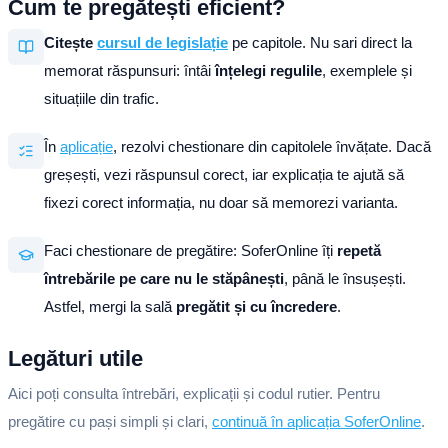
Cum te pregătești eficient?
Citește
cursul de legislație
pe capitole. Nu sari direct la
memorat răspunsuri: întâi
înțelegi regulile
, exemplele și
situațiile din trafic.
În
aplicație
, rezolvi chestionare din capitolele învățate. Dacă
greșești, vezi răspunsul corect, iar explicația te ajută să
fixezi corect informația, nu doar să memorezi varianta.
Faci chestionare de pregătire: SoferOnline îți
repetă
întrebările pe care nu le stăpânești
, până le însușești.
Astfel, mergi la sală
pregătit și cu încredere
.
Legături utile
Aici poți consulta întrebări, explicații și codul rutier. Pentru
pregătire cu pași simpli și clari,
continuă în aplicația SoferOnline
.