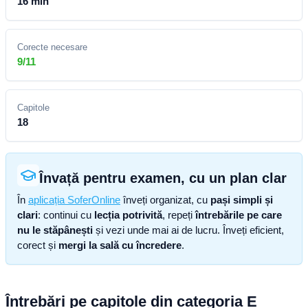
16 min
Corecte necesare
9/11
Capitole
18
Învață pentru examen, cu un plan clar
În
aplicația SoferOnline
înveți organizat, cu
pași simpli și
clari
: continui cu
lecția potrivită
, repeți
întrebările pe care
nu le stăpânești
și vezi unde mai ai de lucru. Înveți eficient,
corect și
mergi la sală cu încredere
.
Întrebări pe capitole din categoria E