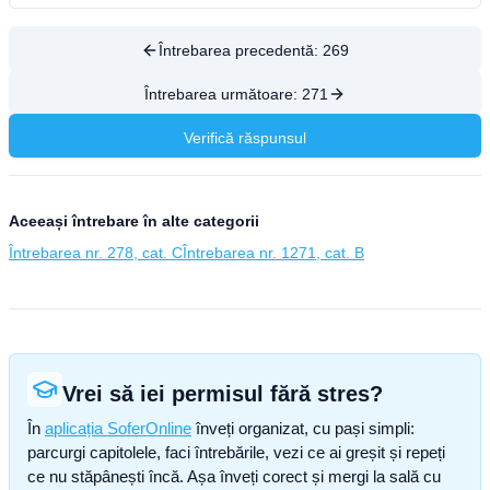
Întrebarea precedentă:
269
Întrebarea următoare:
271
Verifică răspunsul
Aceeași întrebare în alte categorii
Întrebarea nr. 278, cat. C
Întrebarea nr. 1271, cat. B
Vrei să iei permisul fără stres?
În
aplicația SoferOnline
înveți organizat, cu pași simpli:
parcurgi capitolele, faci întrebările, vezi ce ai greșit și repeți
ce nu stăpânești încă. Așa înveți corect și mergi la sală cu