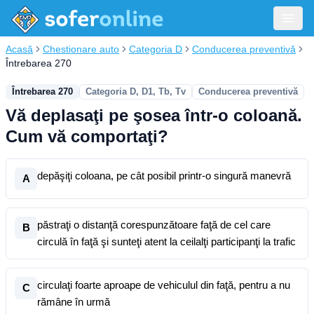
Acasă
Chestionare auto
Categoria D
Conducerea preventivă
Întrebarea 270
Întrebarea 270
Categoria D, D1, Tb, Tv
Conducerea preventivă
Vă deplasaţi pe şosea într-o coloană.
Cum vă comportaţi?
depăşiţi coloana, pe cât posibil printr-o singură manevră
A
păstraţi o distanţă corespunzătoare faţă de cel care
B
circulă în faţă şi sunteţi atent la ceilalţi participanţi la trafic
circulaţi foarte aproape de vehiculul din faţă, pentru a nu
C
rămâne în urmă