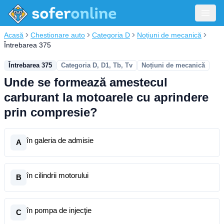
Acasă
Chestionare auto
Categoria D
Noțiuni de mecanică
Întrebarea 375
Întrebarea 375
Categoria D, D1, Tb, Tv
Noțiuni de mecanică
Unde se formează amestecul
carburant la motoarele cu aprindere
prin compresie?
în galeria de admisie
A
în cilindrii motorului
B
în pompa de injecţie
C