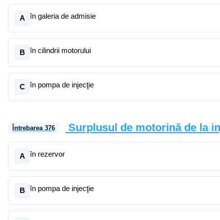
în galeria de admisie
A
în cilindrii motorului
B
în pompa de injecţie
C
Surplusul de motorină de la in
Întrebarea
376
în rezervor
A
în pompa de injecţie
B