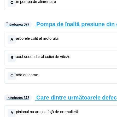
în pompa de alimentare
C
Pompa de înaltă presiune din 
Întrebarea
377
arborele cotit al motorului
A
axul secundar al cutiei de viteze
B
axa cu came
C
Care dintre următoarele defec
Întrebarea
378
pinionul nu are joc faţă de cremalieră
A