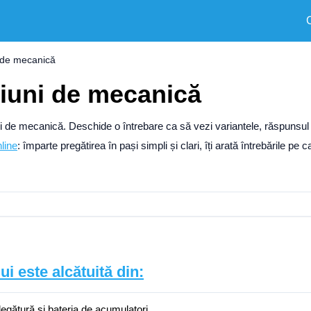
 de mecanică
țiuni de mecanică
iuni de mecanică. Deschide o întrebare ca să vezi variantele, răspunsul
line
: împarte pregătirea în pași simpli și clari, îți arată întrebările pe c
ui este alcătuită din:
legătură şi bateria de acumulatori