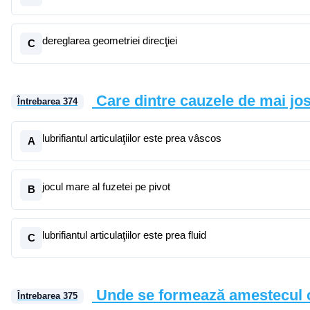
dereglarea geometriei direcţiei
C
Care dintre cauzele de mai jo
Întrebarea
374
lubrifiantul articulaţiilor este prea vâscos
A
jocul mare al fuzetei pe pivot
B
lubrifiantul articulaţiilor este prea fluid
C
Unde se formează amestecul c
Întrebarea
375