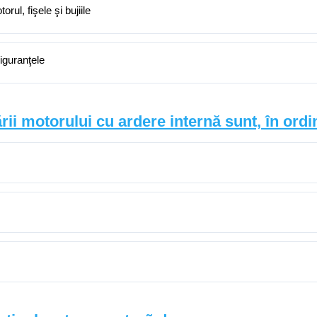
rul, fişele şi bujiile
siguranţele
ării motorului cu ardere internă sunt, în ord