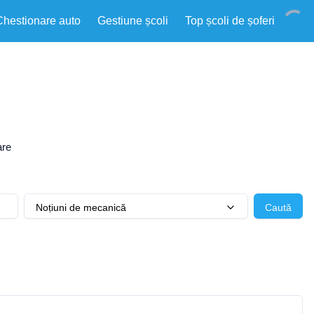
Chestionare auto
Gestiune școli
Top școli de șoferi
are
Noțiuni de mecanică
Caută