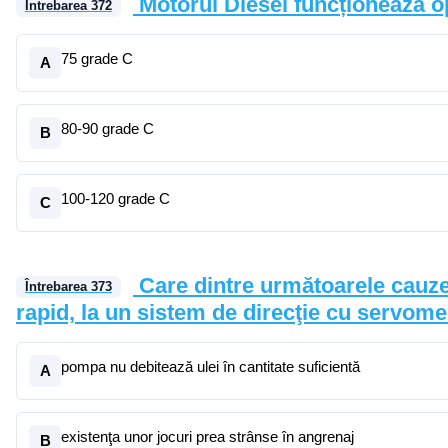
Motorul Diesel funcționeazã o
Întrebarea
372
75 grade C
A
80-90 grade C
B
100-120 grade C
C
Care dintre următoarele cauze 
Întrebarea
373
rapid, la un sistem de direcţie cu servom
pompa nu debitează ulei în cantitate suficientă
A
existenţa unor jocuri prea strânse în angrenaj
B