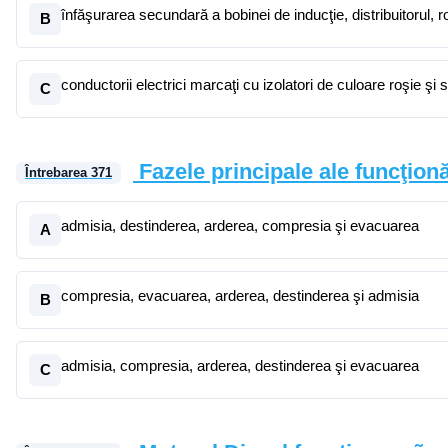
înfăşurarea secundară a bobinei de inducţie, distribuitorul, roto
B
conductorii electrici marcaţi cu izolatori de culoare roşie şi 
C
Fazele principale ale funcţion
Întrebarea
371
admisia, destinderea, arderea, compresia şi evacuarea
A
compresia, evacuarea, arderea, destinderea şi admisia
B
admisia, compresia, arderea, destinderea şi evacuarea
C