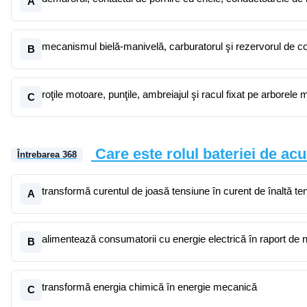
A
mecanismul bielă-manivelă, carburatorul şi rezervorul de c
B
roţile motoare, punţile, ambreiajul şi racul fixat pe arborele 
C
Care este rolul bateriei de ac
Întrebarea
368
transformă curentul de joasă tensiune în curent de înaltă te
A
alimentează consumatorii cu energie electrică în raport de n
B
transformă energia chimică în energie mecanică
C