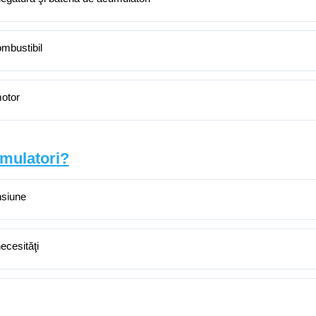
ombustibil
motor
umulatori?
nsiune
ecesităţi