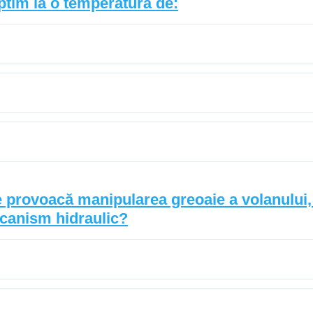
ptim la o temperaturã de:
provoacă manipularea greoaie a volanului, î
ecanism hidraulic?