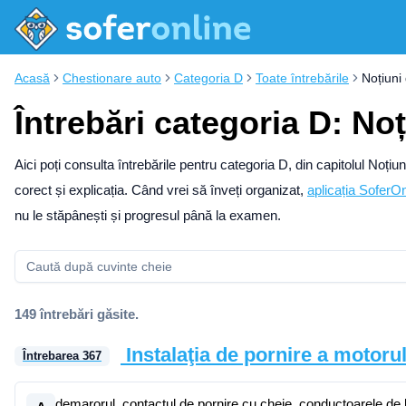
Acasă
Chestionare auto
Categoria D
Toate întrebările
Noțiuni
Întrebări categoria D: No
Aici poți consulta întrebările pentru categoria D, din capitolul Noț
corect și explicația.
Când vrei să înveți organizat,
aplicația SoferOn
nu le stăpânești și progresul până la examen.
149 întrebări găsite.
Instalaţia de pornire a motorul
Întrebarea
367
demarorul, contactul de pornire cu cheie, conductoarele de 