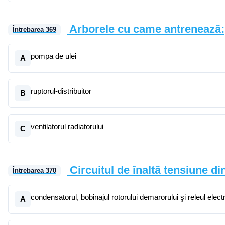
Arborele cu came antrenează:
Întrebarea
369
pompa de ulei
A
ruptorul-distribuitor
B
ventilatorul radiatorului
C
Circuitul de înaltă tensiune di
Întrebarea
370
condensatorul, bobinajul rotorului demarorului şi releul electr
A