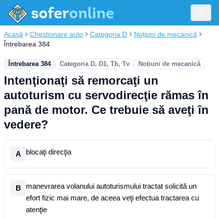
Acasă
Chestionare auto
Categoria D
Noțiuni de mecanică
Întrebarea 384
Întrebarea 384
Categoria D, D1, Tb, Tv
Noțiuni de mecanică
Intenţionaţi să remorcaţi un
autoturism cu servodirecţie rămas în
pană de motor. Ce trebuie să aveţi în
vedere?
blocaţi direcţia
A
manevrarea volanului autoturismului tractat solicită un
B
efort fizic mai mare, de aceea veţi efectua tractarea cu
atenţie