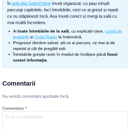
În
aplicația SoferOnline
înveți organizat, cu pași simpli:
parcurgi capitolele, faci întrebările, vezi ce ai greșit și repeți
ce nu stăpânești încă. Așa înveți corect și mergi la sală cu
mai multă încredere.
Ai
toate întrebările de la sală
, cu explicații clare,
cursul de
legislație
și
Codul Rutier
la îndemână.
Progresul rămâne salvat: știi ce ai parcurs, ce mai ai de
repetat și cât de pregătit ești.
Întrebările greșite revin în mediul de învățare până
fixezi
corect informația
.
Comentarii
Nu există comentarii aprobate încă.
Comentariu
*