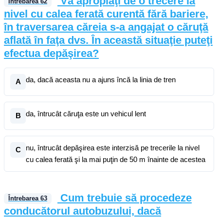
Vă apropiaţi de o trecere la
Întrebarea
62
nivel cu calea ferată curentă fără bariere,
în traversarea căreia s-a angajat o căruţă
aflată în faţa dvs. În această situaţie puteţi
efectua depăşirea?
da, dacă aceasta nu a ajuns încă la linia de tren
A
da, întrucât căruţa este un vehicul lent
B
nu, întrucât depăşirea este interzisă pe trecerile la nivel
C
cu calea ferată şi la mai puţin de 50 m înainte de acestea
Cum trebuie să procedeze
Întrebarea
63
conducătorul autobuzului, dacă