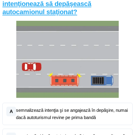
intenţionează să depăşească
autocamionul staţionat?
semnalizează intenţia şi se angajează în depăşire, numai
A
dacă autoturismul revine pe prima bandă