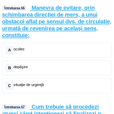
Manevra de evitare, prin
Întrebarea
66
schimbarea direcţiei de mers, a unui
obstacol aflat pe sensul dvs. de circulaţie,
urmată de revenirea pe acelaşi sens,
constituie:
ocolire
A
depăşire
B
situaţie de urgenţă
C
Cum trebuie să procedezi
Întrebarea
67
atunci când intenţionezi să finalizezi o