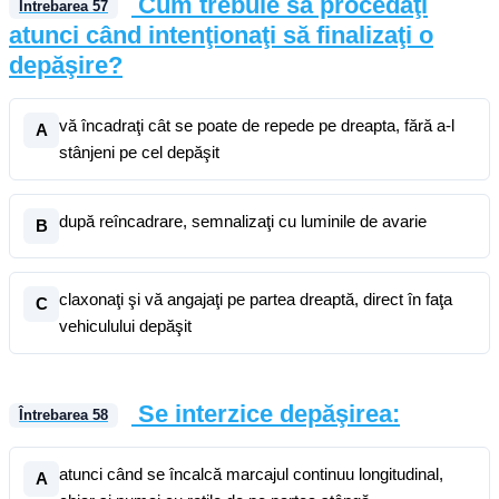
Cum trebuie să procedaţi
Întrebarea
57
atunci când intenţionaţi să finalizaţi o
depăşire?
vă încadraţi cât se poate de repede pe dreapta, fără a-l
A
stânjeni pe cel depăşit
după reîncadrare, semnalizaţi cu luminile de avarie
B
claxonaţi şi vă angajaţi pe partea dreaptă, direct în faţa
C
vehiculului depăşit
Se interzice depăşirea:
Întrebarea
58
atunci când se încalcă marcajul continuu longitudinal,
A