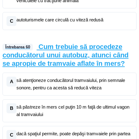
vehiculele cu tracţiune animală
autoturismele care circulă cu viteză redusă
C
Cum trebuie să procedeze
Întrebarea
60
conducătorul unui autobuz, atunci când
se apropie de tramvaie aflate în mers?
să atenţioneze conducătorul tramvaiului, prin semnale
A
sonore, pentru ca acesta să reducă viteza
să păstreze în mers cel puţin 10 m faţă de ultimul vagon
B
al tramvaiului
dacă spaţiul permite, poate depăşi tramvaiele prin partea
C