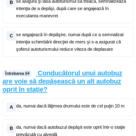
se asigură şi lasă autoturismul să treacă, semnalizează
B
intenţia de a depăşi, după care se angajează în
executarea manevrei
se angajează în depăşire, numai după ce a semnalizat
C
intenţia schimbării direcţiei de mers şi s-a asigurat că
şoferul autoturismului reduce viteza de deplasare
Conducătorul unui autobuz
Întrebarea
64
are voie să depăşească un alt autobuz
oprit în staţie?
da, numai dacă lăţimea drumului este de cel puţin 10 m
A
da, numai dacă autobuzul depăşit este oprit într-o staţie
B
prevăzută cu alveolă