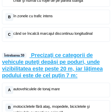
chiar şi numai cu roţile de pe partea stângă
în zonele cu trafic intens
B
când se încalcă marcajul discontinuu longitudinal
C
Precizaţi ce categorii de
Întrebarea
59
vehicule puteţi depăşi pe poduri, unde
vizibilitatea este peste 20 m, iar lăţimea
podului este de cel puţin 7 m:
autovehiculele de tonaj mare
A
motocicletele fără ataş, mopedele, bicicletele şi
B