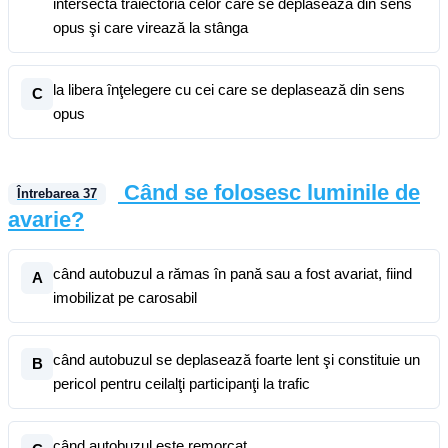
intersecta traiectoria celor care se deplasează din sens
opus şi care virează la stânga
la libera înţelegere cu cei care se deplasează din sens
C
opus
Când se folosesc luminile de
Întrebarea
37
avarie?
când autobuzul a rămas în pană sau a fost avariat, fiind
A
imobilizat pe carosabil
când autobuzul se deplasează foarte lent şi constituie un
B
pericol pentru ceilalţi participanţi la trafic
când autobuzul este remorcat