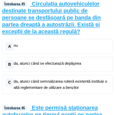
Circulaţia autovehiculelor
Întrebarea
45
destinate transportului public de
persoane se desfăşoară pe banda din
partea dreaptă a autostrăzii. Există şi
excepţii de la această regulă?
nu
A
da, atunci când se efectuează depăşirea
B
da, atunci când semnalizarea rutieră existentă instituie o
C
altă reglementare de utilizare a benzilor
Este permisă staţionarea
Întrebarea
46
autobuzelor pe timpul nopţii pe partea