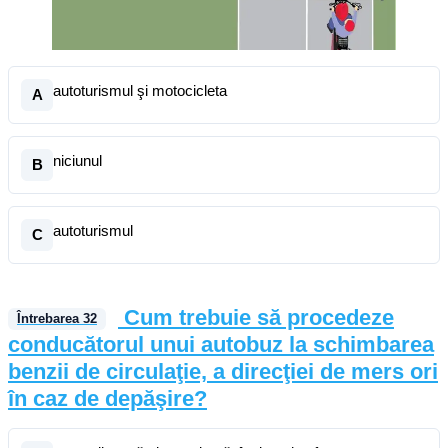
autoturismul şi motocicleta
A
niciunul
B
autoturismul
C
Cum trebuie să procedeze
Întrebarea
32
conducătorul unui autobuz la schimbarea
benzii de circulaţie, a direcţiei de mers ori
în caz de depăşire?