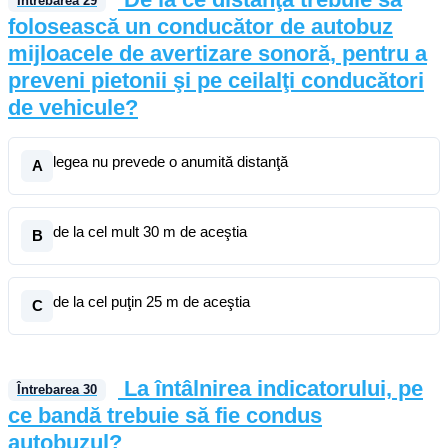
Întrebarea
29
folosească un conducător de autobuz
mijloacele de avertizare sonoră, pentru a
preveni pietonii şi pe ceilalţi conducători
de vehicule?
legea nu prevede o anumită distanţă
A
de la cel mult 30 m de aceştia
B
de la cel puţin 25 m de aceştia
C
La întâlnirea indicatorului, pe
Întrebarea
30
ce bandă trebuie să fie condus
autobuzul?