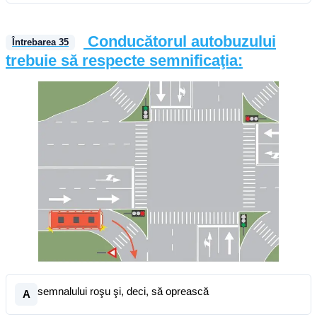
Conducătorul autobuzului
Întrebarea
35
trebuie să respecte semnificaţia:
semnalului roşu şi, deci, să oprească
A