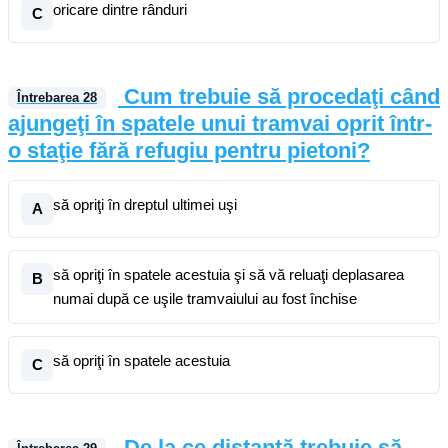
oricare dintre rânduri
C
Cum trebuie să procedaţi când
Întrebarea
28
ajungeţi în spatele unui tramvai oprit într-
o staţie fără refugiu pentru pietoni?
să opriţi în dreptul ultimei uşi
A
să opriţi în spatele acestuia şi să vă reluaţi deplasarea
B
numai după ce uşile tramvaiului au fost închise
să opriţi în spatele acestuia
C
De la ce distanţă trebuie să