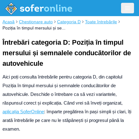
Acasă
Chestionare auto
Categoria D
Toate întrebările
Poziția în timpul mersului și se...
Întrebări categoria D: Poziția în timpul
mersului și semnalele conducătorilor de
autovehicule
Aici poți consulta întrebările pentru categoria D, din capitolul
Poziția în timpul mersului și semnalele conducătorilor de
autovehicule. Deschide o întrebare ca să vezi variantele,
răspunsul corect și explicația.
Când vrei să înveți organizat,
aplicația SoferOnline
: împarte pregătirea în pași simpli și clari, îți
arată întrebările pe care nu le stăpânești și progresul până la
examen.