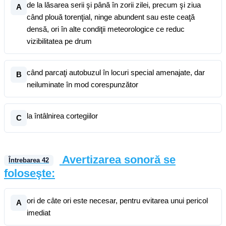
de la lăsarea serii şi până în zorii zilei, precum şi ziua
A
când plouă torenţial, ninge abundent sau este ceaţă
densă, ori în alte condiţii meteorologice ce reduc
vizibilitatea pe drum
când parcaţi autobuzul în locuri special amenajate, dar
B
neiluminate în mod corespunzător
la întâlnirea cortegiilor
C
Avertizarea sonoră se
Întrebarea
42
foloseşte:
ori de câte ori este necesar, pentru evitarea unui pericol
A
imediat