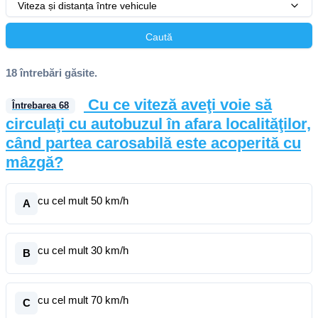
Viteza și distanța între vehicule
Caută
18 întrebări găsite.
Cu ce viteză aveţi voie să
Întrebarea
68
circulaţi cu autobuzul în afara localităţilor,
când partea carosabilă este acoperită cu
mâzgă?
cu cel mult 50 km/h
A
cu cel mult 30 km/h
B
cu cel mult 70 km/h
C