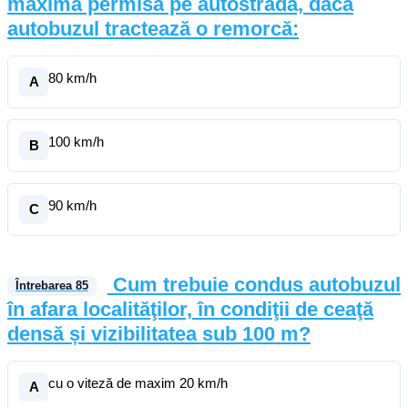
maximă permisă pe autostradă, dacă
autobuzul tractează o remorcă:
80 km/h
A
100 km/h
B
90 km/h
C
Cum trebuie condus autobuzul
Întrebarea
85
în afara localităţilor, în condiţii de ceaţă
densă și vizibilitatea sub 100 m?
cu o viteză de maxim 20 km/h
A