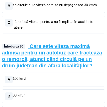
să circule cu o viteză care să nu depăşeascã 30 km/h
B
să reducă viteza, pentru a nu fi implicat în accidente
C
rutiere
Care este viteza maximă
Întrebarea
80
admisă pentru un autobuz care tractează
o remorcă, atunci când circulă pe un
drum judeţean din afara localităţilor?
100 km/h
A
90 km/h
B