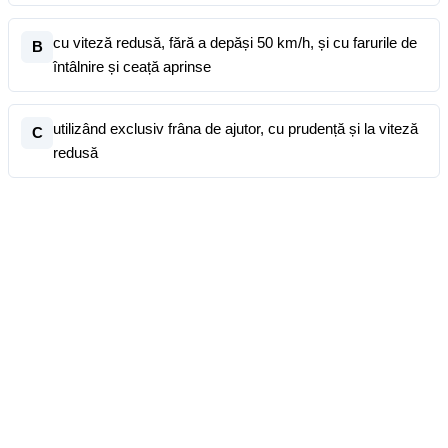
cu viteză redusă, fără a depăși 50 km/h, și cu farurile de
B
întâlnire și ceață aprinse
utilizând exclusiv frâna de ajutor, cu prudență și la viteză
C
redusă