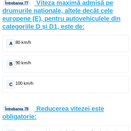
Viteza maximă admisă pe
Întrebarea
77
drumurile naționale, altele decât cele
europene (E), pentru autovehiculele din
categoriile D și D1, este de:
80 km/h
A
90 km/h
B
100 km/h
C
Reducerea vitezei este
Întrebarea
78
obligatorie: