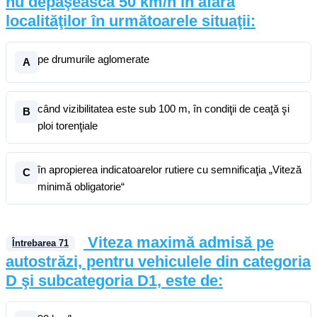
nu depăşească 50 km/h în afara
localităţilor în următoarele situaţii:
pe drumurile aglomerate
A
când vizibilitatea este sub 100 m, în condiţii de ceaţă şi
B
ploi torenţiale
în apropierea indicatoarelor rutiere cu semnificaţia „Viteză
C
minimă obligatorie“
Viteza maximă admisă pe
Întrebarea
71
autostrăzi, pentru vehiculele din categoria
D şi subcategoria D1, este de: