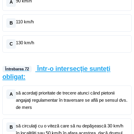
90 km/h
A
110 km/h
B
130 km/h
C
Într-o intersecţie sunteţi
Întrebarea
72
obligat:
să acordaţi prioritate de trecere atunci când pietonii
A
angajaţi regulamentar în traversare se află pe sensul dvs.
de mers
să circulaţi cu o viteză care să nu depăşească 30 km/h
B
în localităţi sau 50 km/h în afara acestora, dacă drumul