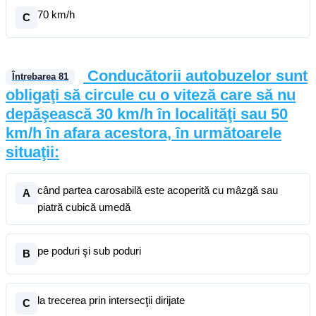
70 km/h
C
Conducătorii autobuzelor sunt
Întrebarea
81
obligaţi să circule cu o viteză care să nu
depăşească 30 km/h în localităţi sau 50
km/h în afara acestora, în următoarele
situaţii:
când partea carosabilă este acoperită cu mâzgă sau
A
piatră cubică umedă
pe poduri şi sub poduri
B
la trecerea prin intersecţii dirijate
C