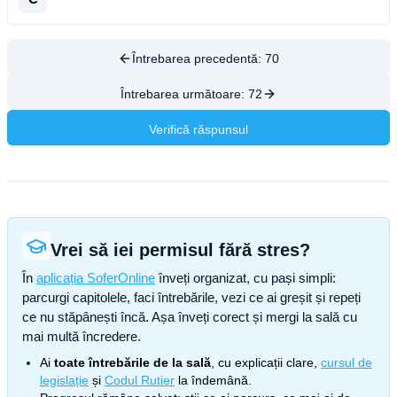
Întrebarea precedentă:
70
Întrebarea următoare:
72
Verifică răspunsul
Vrei să iei permisul fără stres?
În
aplicația SoferOnline
înveți organizat, cu pași simpli:
parcurgi capitolele, faci întrebările, vezi ce ai greșit și repeți
ce nu stăpânești încă. Așa înveți corect și mergi la sală cu
mai multă încredere.
Ai
toate întrebările de la sală
, cu explicații clare,
cursul de
legislație
și
Codul Rutier
la îndemână.