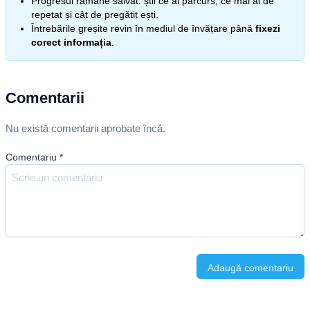
Progresul rămâne salvat: știi ce ai parcurs, ce mai ai de
repetat și cât de pregătit ești.
Întrebările greșite revin în mediul de învățare până
fixezi
corect informația
.
Comentarii
Nu există comentarii aprobate încă.
Comentariu
*
Adaugă comentariu