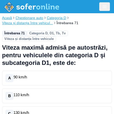
Acasă
Chestionare auto
Categoria D
Viteza și distanța între vehicul...
Întrebarea 71
Întrebarea 71
Categoria D, D1, Tb, Tv
Viteza și distanța între vehicule
Viteza maximă admisă pe autostrăzi,
pentru vehiculele din categoria D şi
subcategoria D1, este de:
90 km/h
A
110 km/h
B
130 km/h
C