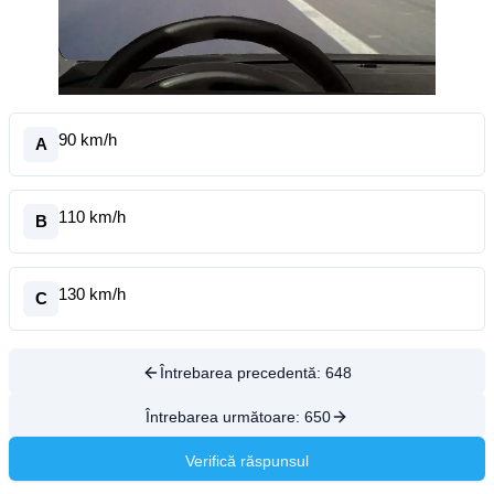
90 km/h
A
110 km/h
B
130 km/h
C
Întrebarea precedentă:
648
Întrebarea următoare:
650
Verifică răspunsul