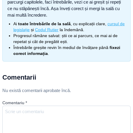
parcurgi capitolele, faci întrebările, vezi ce ai greșit și repeți
ce nu stăpânești încă. Așa înveți corect și mergi la sală cu
mai multă încredere.
Ai
toate întrebările de la sală
, cu explicații clare,
cursul de
legislație
și
Codul Rutier
la îndemână.
Progresul rămâne salvat: știi ce ai parcurs, ce mai ai de
repetat și cât de pregătit ești.
Întrebările greșite revin în mediul de învățare până
fixezi
corect informația
.
Comentarii
Nu există comentarii aprobate încă.
Comentariu
*