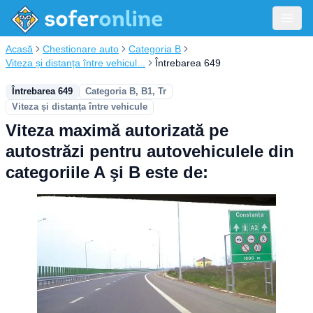
Acasă
Chestionare auto
Categoria B
Viteza și distanța între vehicul...
Întrebarea 649
Întrebarea 649
Categoria B, B1, Tr
Viteza și distanța între vehicule
Viteza maximă autorizată pe
autostrăzi pentru autovehiculele din
categoriile A şi B este de: