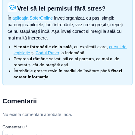
Vrei să iei permisul fără stres?
În
aplicația SoferOnline
înveți organizat, cu pași simpli:
parcurgi capitolele, faci întrebările, vezi ce ai greșit și repeți
ce nu stăpânești încă. Așa înveți corect și mergi la sală cu
mai multă încredere.
Ai
toate întrebările de la sală
, cu explicații clare,
cursul de
legislație
și
Codul Rutier
la îndemână.
Progresul rămâne salvat: știi ce ai parcurs, ce mai ai de
repetat și cât de pregătit ești.
Întrebările greșite revin în mediul de învățare până
fixezi
corect informația
.
Comentarii
Nu există comentarii aprobate încă.
Comentariu
*