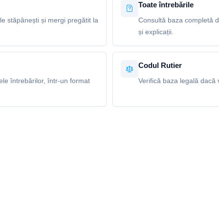
Toate întrebările
le stăpânești și mergi pregătit la
Consultă baza completă de
și explicații.
Codul Rutier
e întrebărilor, într-un format
Verifică baza legală dacă v