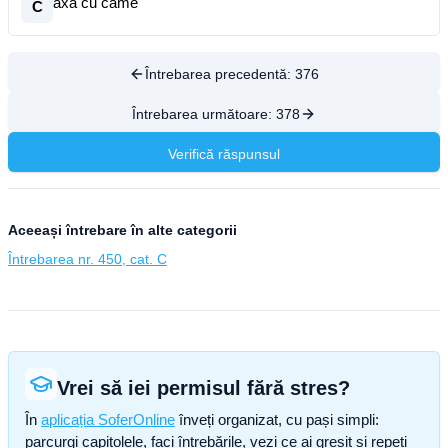
axa cu came
C
Întrebarea precedentă:
376
Întrebarea următoare:
378
Verifică răspunsul
Aceeași întrebare în alte categorii
Întrebarea nr. 450, cat. C
Vrei să iei permisul fără stres?
În
aplicația SoferOnline
înveți organizat, cu pași simpli:
parcurgi capitolele, faci întrebările, vezi ce ai greșit și repeți