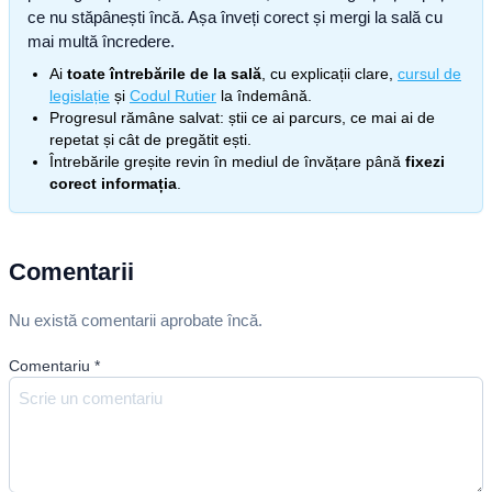
ce nu stăpânești încă. Așa înveți corect și mergi la sală cu
mai multă încredere.
Ai
toate întrebările de la sală
, cu explicații clare,
cursul de
legislație
și
Codul Rutier
la îndemână.
Progresul rămâne salvat: știi ce ai parcurs, ce mai ai de
repetat și cât de pregătit ești.
Întrebările greșite revin în mediul de învățare până
fixezi
corect informația
.
Comentarii
Nu există comentarii aprobate încă.
Comentariu
*