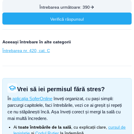
Întrebarea următoare:
390
Verifică răspunsul
Aceeași întrebare în alte categorii
Întrebarea nr. 420, cat. C
Vrei să iei permisul fără stres?
În
aplicația SoferOnline
înveți organizat, cu pași simpli:
parcurgi capitolele, faci întrebările, vezi ce ai greșit și repeți
ce nu stăpânești încă. Așa înveți corect și mergi la sală cu
mai multă încredere.
Ai
toate întrebările de la sală
, cu explicații clare,
cursul de
legislație
și
Codul Rutier
la îndemână.