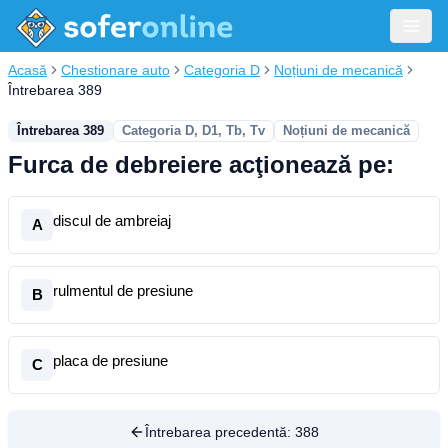
Acasă
Chestionare auto
Categoria D
Noțiuni de mecanică
Întrebarea 389
Întrebarea 389
Categoria D, D1, Tb, Tv
Noțiuni de mecanică
Furca de debreiere acţionează pe:
discul de ambreiaj
A
rulmentul de presiune
B
placa de presiune
C
Întrebarea precedentă:
388