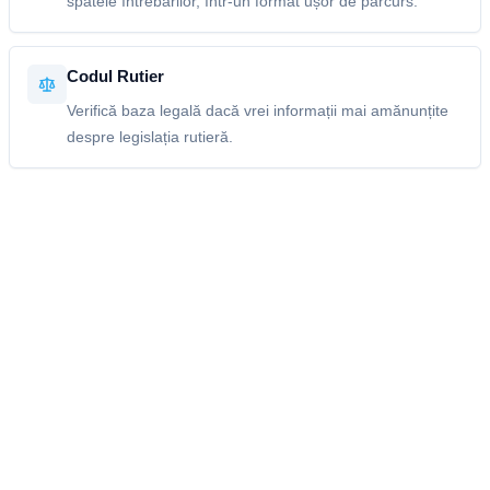
spatele întrebărilor, într-un format ușor de parcurs.
Codul Rutier
Verifică baza legală dacă vrei informații mai amănunțite
despre legislația rutieră.