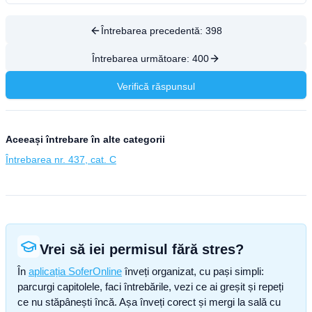
Întrebarea precedentă:
398
Întrebarea următoare:
400
Verifică răspunsul
Aceeași întrebare în alte categorii
Întrebarea nr. 437, cat. C
Vrei să iei permisul fără stres?
În
aplicația SoferOnline
înveți organizat, cu pași simpli:
parcurgi capitolele, faci întrebările, vezi ce ai greșit și repeți
ce nu stăpânești încă. Așa înveți corect și mergi la sală cu