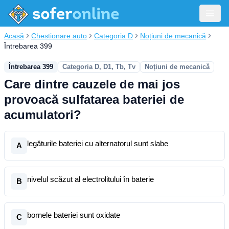
Acasă
Chestionare auto
Categoria D
Noțiuni de mecanică
Întrebarea 399
Întrebarea 399
Categoria D, D1, Tb, Tv
Noțiuni de mecanică
Care dintre cauzele de mai jos
provoacă sulfatarea bateriei de
acumulatori?
legăturile bateriei cu alternatorul sunt slabe
A
nivelul scăzut al electrolitului în baterie
B
bornele bateriei sunt oxidate
C