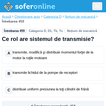
Acasă
Chestionare auto
Categoria D
Noțiuni de mecanică
Întrebarea 459
Întrebarea 459
Categoria D, D1, Tb, Tv
Noțiuni de mecanică
Ce rol are sistemul de transmisie?
transmite, modifică şi distribuie momentul forţei de la
A
motor la roţile motoare
transmite lichidul de la pompe de receptori
B
distribuie uniform presiunea la toţi cilindrii de frână
C