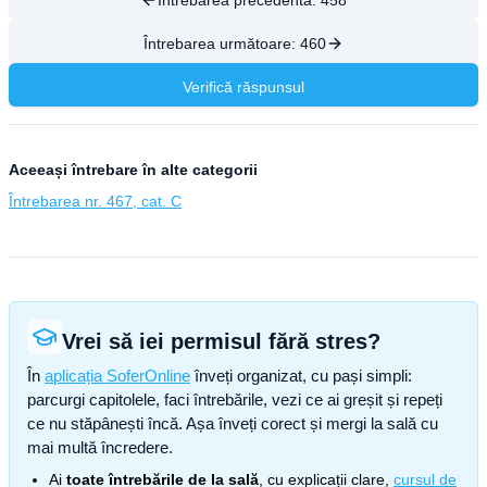
Întrebarea precedentă:
458
Întrebarea următoare:
460
Verifică răspunsul
Aceeași întrebare în alte categorii
Întrebarea nr. 467, cat. C
Vrei să iei permisul fără stres?
În
aplicația SoferOnline
înveți organizat, cu pași simpli:
parcurgi capitolele, faci întrebările, vezi ce ai greșit și repeți
ce nu stăpânești încă. Așa înveți corect și mergi la sală cu
mai multă încredere.
Ai
toate întrebările de la sală
, cu explicații clare,
cursul de