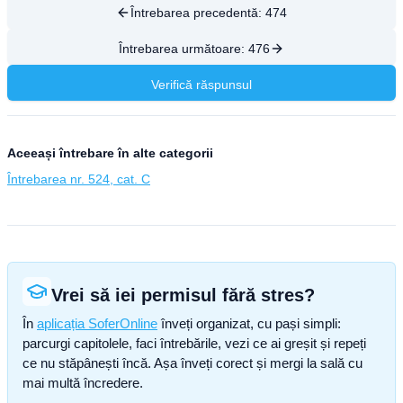
Întrebarea precedentă:
474
Întrebarea următoare:
476
Verifică răspunsul
Aceeași întrebare în alte categorii
Întrebarea nr. 524, cat. C
Vrei să iei permisul fără stres?
În
aplicația SoferOnline
înveți organizat, cu pași simpli:
parcurgi capitolele, faci întrebările, vezi ce ai greșit și repeți
ce nu stăpânești încă. Așa înveți corect și mergi la sală cu
mai multă încredere.