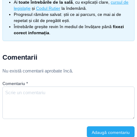
Ai
toate întrebările de la sală
, cu explicații clare,
cursul de
legislație
și
Codul Rutier
la îndemână.
Progresul rămâne salvat: știi ce ai parcurs, ce mai ai de
repetat și cât de pregătit ești.
Întrebările greșite revin în mediul de învățare până
fixezi
corect informația
.
Comentarii
Nu există comentarii aprobate încă.
Comentariu
*
Adaugă comentariu