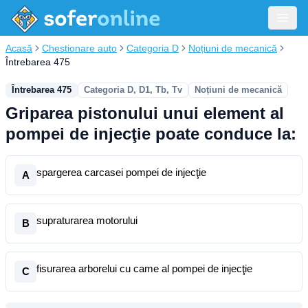
Acasă
Chestionare auto
Categoria D
Noțiuni de mecanică
Întrebarea 475
Întrebarea 475
Categoria D, D1, Tb, Tv
Noțiuni de mecanică
Griparea pistonului unui element al
pompei de injecţie poate conduce la:
spargerea carcasei pompei de injecţie
A
supraturarea motorului
B
fisurarea arborelui cu came al pompei de injecţie
C