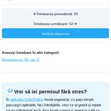
Întrebarea precedentă:
50
Întrebarea următoare:
52
Verifică răspunsul
Aceeași întrebare în alte categorii
Întrebarea nr. 49, cat. C
Vrei să iei permisul fără stres?
În
aplicația SoferOnline
înveți organizat, cu pași simpli:
parcurgi capitolele, faci întrebările, vezi ce ai greșit și repeți
ce nu stăpânești încă. Așa înveți corect și mergi la sală cu