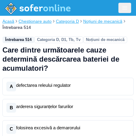
Acasă
Chestionare auto
Categoria D
Noțiuni de mecanică
Întrebarea 514
Întrebarea 514
Categoria D, D1, Tb, Tv
Noțiuni de mecanică
Care dintre următoarele cauze
determină descărcarea bateriei de
acumulatori?
defectarea releului regulator
A
arderera siguranțelor farurilor
B
folosirea excesivă a demarorului
C