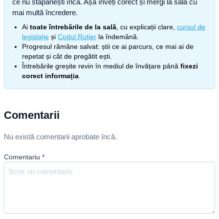
ce nu stăpânești încă. Așa înveți corect și mergi la sală cu
mai multă încredere.
Ai
toate întrebările de la sală
, cu explicații clare,
cursul de
legislație
și
Codul Rutier
la îndemână.
Progresul rămâne salvat: știi ce ai parcurs, ce mai ai de
repetat și cât de pregătit ești.
Întrebările greșite revin în mediul de învățare până
fixezi
corect informația
.
Comentarii
Nu există comentarii aprobate încă.
Comentariu
*