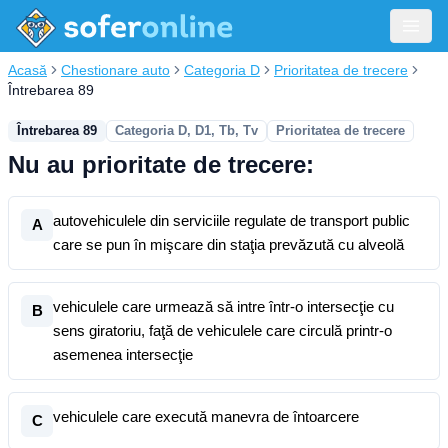
Acasă
Chestionare auto
Categoria D
Prioritatea de trecere
Întrebarea 89
Întrebarea 89
Categoria D, D1, Tb, Tv
Prioritatea de trecere
Nu au prioritate de trecere:
autovehiculele din serviciile regulate de transport public
A
care se pun în mişcare din staţia prevăzută cu alveolă
vehiculele care urmează să intre într-o intersecţie cu
B
sens giratoriu, faţă de vehiculele care circulă printr-o
asemenea intersecţie
vehiculele care execută manevra de întoarcere
C