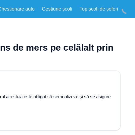
Chestionare auto
Gestiune școli
Top școli de șoferi
ens de mers pe celălalt prin
orul acestuia este obligat să semnalizeze și să se asigure