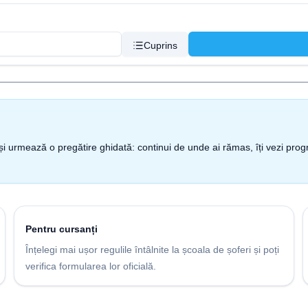
Cuprins
nt și urmează o pregătire ghidată: continui de unde ai rămas, îți vezi pro
Pentru cursanți
Înțelegi mai ușor regulile întâlnite la școala de șoferi și poți
verifica formularea lor oficială.