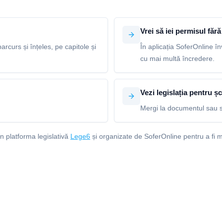
Vrei să iei permisul fără 
arcurs și înțeles, pe capitole și
În aplicația SoferOnline în
cu mai multă încredere.
Vezi legislația pentru șc
Mergi la documentul sau s
in platforma legislativă
Lege6
și organizate de SoferOnline pentru a fi m