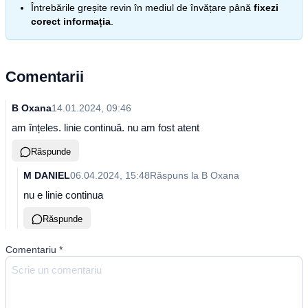
Întrebările greșite revin în mediul de învățare până
fixezi
corect informația
.
Comentarii
B Oxana
14.01.2024, 09:46
am înțeles. linie continuă. nu am fost atent
Răspunde
M DANIEL
06.04.2024, 15:48
Răspuns la
B Oxana
nu e linie continua
Răspunde
Comentariu
*