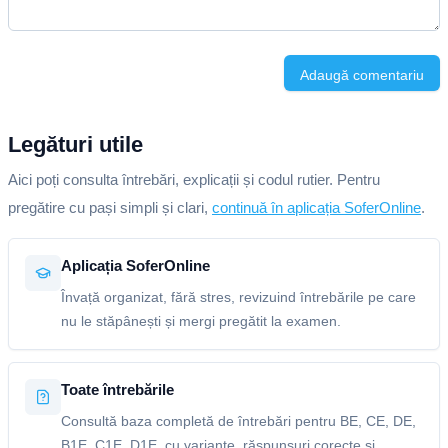
Adaugă comentariu
Legături utile
Aici poți consulta întrebări, explicații și codul rutier. Pentru
pregătire cu pași simpli și clari,
continuă în aplicația SoferOnline
.
Aplicația SoferOnline
Învață organizat, fără stres, revizuind întrebările pe care
nu le stăpânești și mergi pregătit la examen.
Toate întrebările
Consultă baza completă de întrebări pentru BE, CE, DE,
B1E, C1E, D1E, cu variante, răspunsuri corecte și