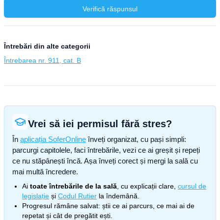
Verifică răspunsul
Întrebări din alte categorii
Întrebarea nr. 911, cat. B
Vrei să iei permisul fără stres?
În
aplicația SoferOnline
înveți organizat, cu pași simpli:
parcurgi capitolele, faci întrebările, vezi ce ai greșit și repeți
ce nu stăpânești încă. Așa înveți corect și mergi la sală cu
mai multă încredere.
Ai
toate întrebările de la sală
, cu explicații clare,
cursul de
legislație
și
Codul Rutier
la îndemână.
Progresul rămâne salvat: știi ce ai parcurs, ce mai ai de
repetat și cât de pregătit ești.