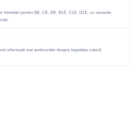
 întrebări pentru BE, CE, DE, B1E, C1E, D1E, cu variante,
ații.
rei informații mai amănunțite despre legislația rutieră.