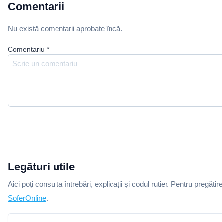
Comentarii
Nu există comentarii aprobate încă.
Comentariu
*
Legături utile
Aici poți consulta întrebări, explicații și codul rutier. Pentru pregătir
SoferOnline
.