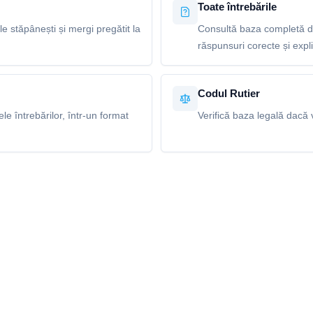
Toate întrebările
le stăpânești și mergi pregătit la
Consultă baza completă de
răspunsuri corecte și explic
Codul Rutier
e întrebărilor, într-un format
Verifică baza legală dacă v