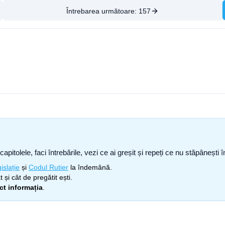
Întrebarea următoare:
157
capitolele, faci întrebările, vezi ce ai greșit și repeți ce nu stăpâneșt
islație
și
Codul Rutier
la îndemână.
 și cât de pregătit ești.
ect informația
.