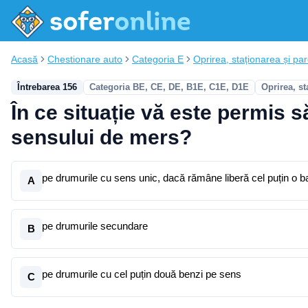
Acasă
Chestionare auto
Categoria E
Oprirea, staționarea și pa
Întrebarea 156
Categoria BE, CE, DE, B1E, C1E, D1E
Oprirea, st
În ce situație vă este permis s
sensului de mers?
pe drumurile cu sens unic, dacă rămâne liberă cel puțin o b
A
pe drumurile secundare
B
pe drumurile cu cel puțin două benzi pe sens
C