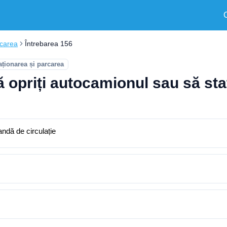
rcarea
Întrebarea 156
aționarea și parcarea
ă opriți autocamionul sau să sta
andă de circulație