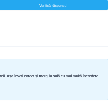
Verifică răspunsul
i încă. Așa înveți corect și mergi la sală cu mai multă încredere.