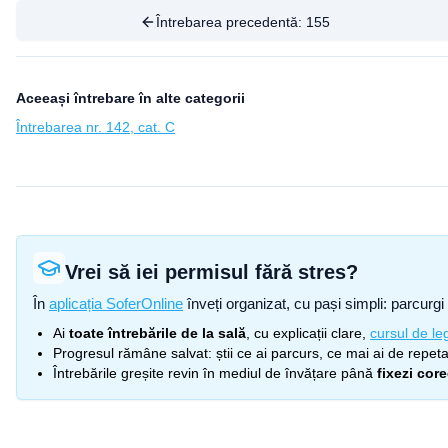
Întrebarea precedentă:
155
Aceeași întrebare în alte categorii
Întrebarea nr. 142, cat. C
Vrei să iei permisul fără stres?
În
aplicația SoferOnline
înveți organizat, cu pași simpli: parcurgi 
Ai
toate întrebările de la sală
, cu explicații clare,
cursul de leg
Progresul rămâne salvat: știi ce ai parcurs, ce mai ai de repetat
Întrebările greșite revin în mediul de învățare până
fixezi cor