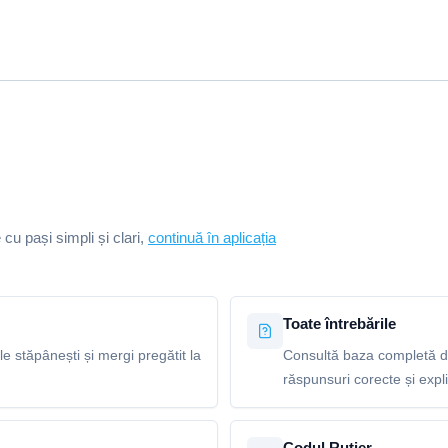
e cu pași simpli și clari,
continuă în aplicația
Toate întrebările
le stăpânești și mergi pregătit la
Consultă baza completă de
răspunsuri corecte și explic
Codul Rutier