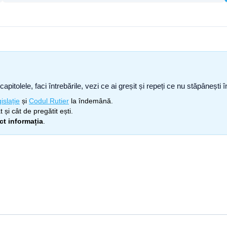
capitolele, faci întrebările, vezi ce ai greșit și repeți ce nu stăpâneșt
islație
și
Codul Rutier
la îndemână.
 și cât de pregătit ești.
ect informația
.