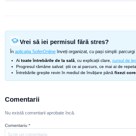
Vrei să iei permisul fără stres?
În
aplicația SoferOnline
înveți organizat, cu pași simpli: parcurgi 
Ai
toate întrebările de la sală
, cu explicații clare,
cursul de leg
Progresul rămâne salvat: știi ce ai parcurs, ce mai ai de repetat
Întrebările greșite revin în mediul de învățare până
fixezi cor
Comentarii
Nu există comentarii aprobate încă.
Comentariu
*