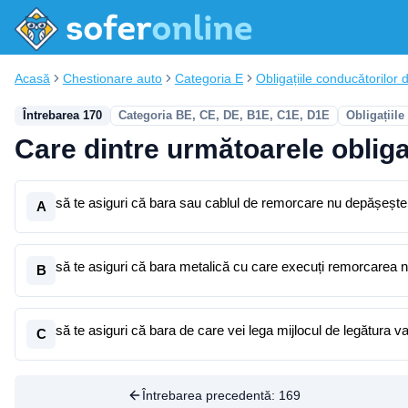
Acasă
Chestionare auto
Categoria E
Obligațiile conducătorilor d
Întrebarea 170
Categoria BE, CE, DE, B1E, C1E, D1E
Obligațiil
Care dintre următoarele obligaț
să te asiguri că bara sau cablul de remorcare nu depășeșt
A
să te asiguri că bara metalică cu care execuți remorcarea
B
să te asiguri că bara de care vei lega mijlocul de legătura v
C
Întrebarea precedentă:
169