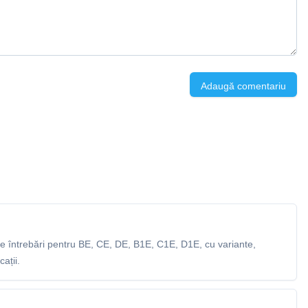
Adaugă comentariu
 întrebări pentru BE, CE, DE, B1E, C1E, D1E, cu variante,
ații.