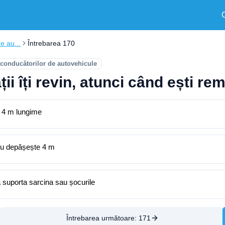
e au...
Întrebarea 170
e conducătorilor de autovehicule
ii îți revin, atunci când ești r
e 4 m lungime
 nu depășește 4 m
a suporta sarcina sau șocurile
Întrebarea următoare:
171