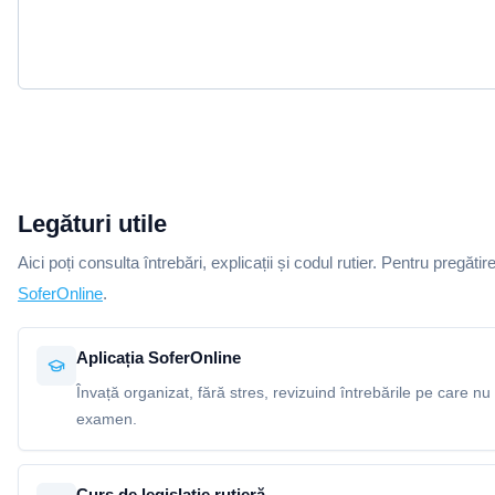
Legături utile
Aici poți consulta întrebări, explicații și codul rutier. Pentru pregătir
SoferOnline
.
Aplicația SoferOnline
Învață organizat, fără stres, revizuind întrebările pe care nu 
examen.
Curs de legislație rutieră