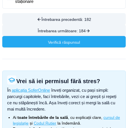
staționare
Întrebarea precedentă:
182
Întrebarea următoare:
184
Verifică răspunsul
Vrei să iei permisul fără stres?
În
aplicația SoferOnline
înveți organizat, cu pași simpli:
parcurgi capitolele, faci întrebările, vezi ce ai greșit și repeți
ce nu stăpânești încă. Așa înveți corect și mergi la sală cu
mai multă încredere.
Ai
toate întrebările de la sală
, cu explicații clare,
cursul de
legislație
și
Codul Rutier
la îndemână.