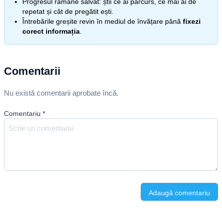
Progresul rămâne salvat: știi ce ai parcurs, ce mai ai de
repetat și cât de pregătit ești.
Întrebările greșite revin în mediul de învățare până
fixezi
corect informația
.
Comentarii
Nu există comentarii aprobate încă.
Comentariu
*
Adaugă comentariu