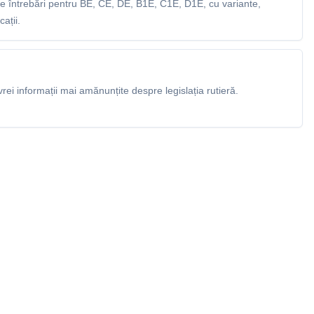
 întrebări pentru BE, CE, DE, B1E, C1E, D1E, cu variante,
ații.
rei informații mai amănunțite despre legislația rutieră.