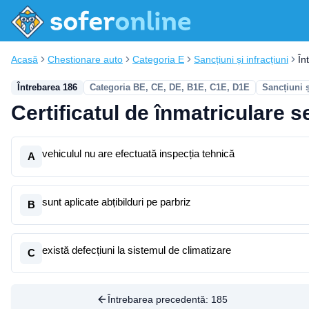
Acasă
Chestionare auto
Categoria E
Sancțiuni și infracțiuni
În
Întrebarea 186
Categoria BE, CE, DE, B1E, C1E, D1E
Sancțiuni ș
Certificatul de înmatriculare s
vehiculul nu are efectuată inspecția tehnică
A
sunt aplicate abțibilduri pe parbriz
B
există defecțiuni la sistemul de climatizare
C
Întrebarea precedentă:
185