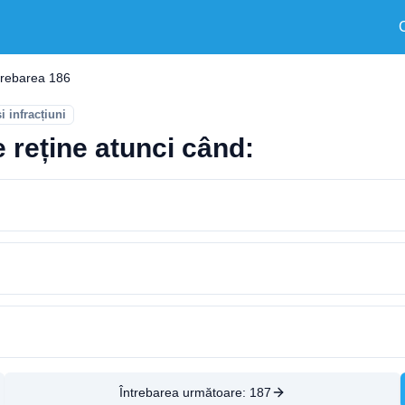
trebarea 186
i infracțiuni
e reține atunci când:
Întrebarea următoare:
187