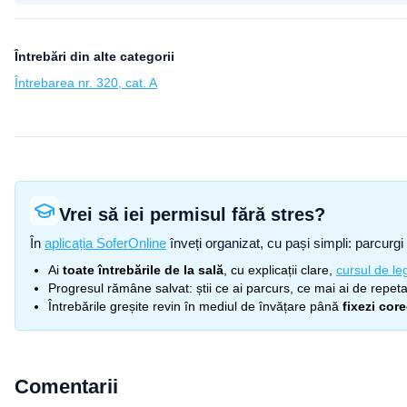
Întrebări din alte categorii
Întrebarea nr. 320, cat. A
Vrei să iei permisul fără stres?
În
aplicația SoferOnline
înveți organizat, cu pași simpli: parcurgi 
Ai
toate întrebările de la sală
, cu explicații clare,
cursul de leg
Progresul rămâne salvat: știi ce ai parcurs, ce mai ai de repetat
Întrebările greșite revin în mediul de învățare până
fixezi cor
Comentarii