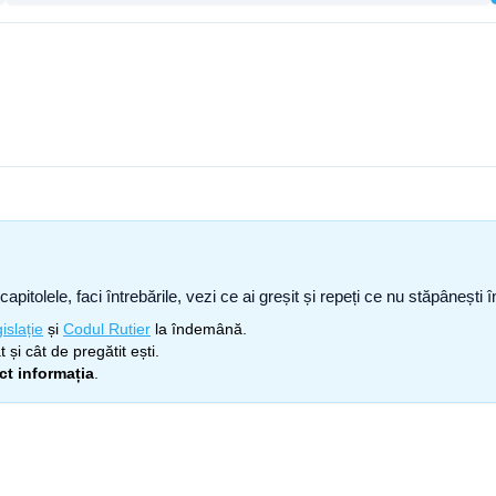
capitolele, faci întrebările, vezi ce ai greșit și repeți ce nu stăpâneșt
islație
și
Codul Rutier
la îndemână.
 și cât de pregătit ești.
ect informația
.