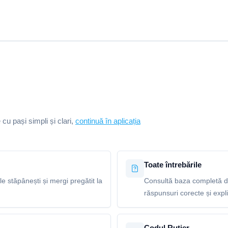
e cu pași simpli și clari,
continuă în aplicația
Toate întrebările
le stăpânești și mergi pregătit la
Consultă baza completă de
răspunsuri corecte și explic
Codul Rutier