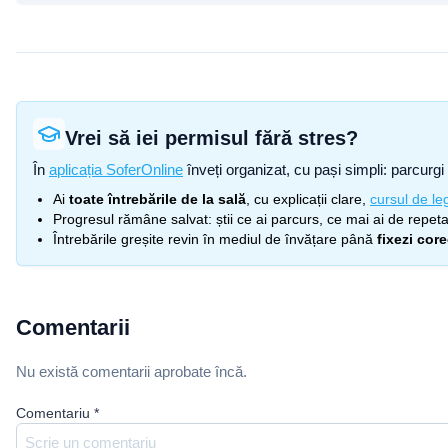
Vrei să iei permisul fără stres?
În
aplicația SoferOnline
înveți organizat, cu pași simpli: parcurgi 
Ai
toate întrebările de la sală
, cu explicații clare,
cursul de leg
Progresul rămâne salvat: știi ce ai parcurs, ce mai ai de repetat
Întrebările greșite revin în mediul de învățare până
fixezi cor
Comentarii
Nu există comentarii aprobate încă.
Comentariu
*