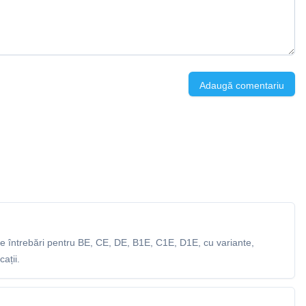
Adaugă comentariu
 întrebări pentru BE, CE, DE, B1E, C1E, D1E, cu variante,
ații.