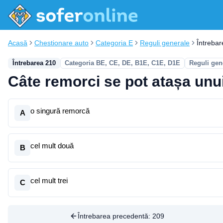
Acasă
Chestionare auto
Categoria E
Reguli generale
Întreba
Întrebarea 210
Categoria BE, CE, DE, B1E, C1E, D1E
Reguli gen
Câte remorci se pot atașa un
o singură remorcă
A
cel mult două
B
cel mult trei
C
Întrebarea precedentă:
209