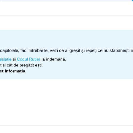
capitolele, faci întrebările, vezi ce ai greșit și repeți ce nu stăpâneșt
islație
și
Codul Rutier
la îndemână.
 și cât de pregătit ești.
ect informația
.