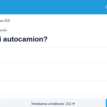
rea 210
erale
ui autocamion?
Întrebarea următoare:
211