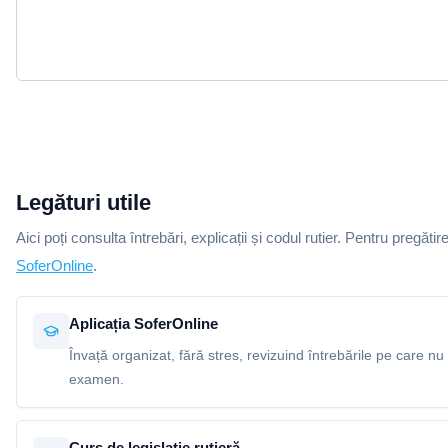
Legături utile
Aici poți consulta întrebări, explicații și codul rutier. Pentru pregătir
SoferOnline
.
Aplicația SoferOnline
Învață organizat, fără stres, revizuind întrebările pe care nu 
examen.
Curs de legislație rutieră