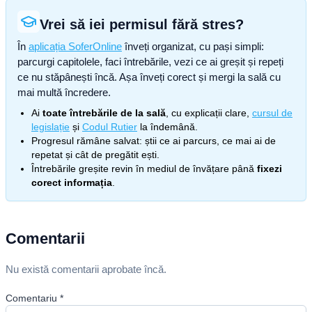
Vrei să iei permisul fără stres?
În
aplicația SoferOnline
înveți organizat, cu pași simpli:
parcurgi capitolele, faci întrebările, vezi ce ai greșit și repeți
ce nu stăpânești încă. Așa înveți corect și mergi la sală cu
mai multă încredere.
Ai
toate întrebările de la sală
, cu explicații clare,
cursul de
legislație
și
Codul Rutier
la îndemână.
Progresul rămâne salvat: știi ce ai parcurs, ce mai ai de
repetat și cât de pregătit ești.
Întrebările greșite revin în mediul de învățare până
fixezi
corect informația
.
Comentarii
Nu există comentarii aprobate încă.
Comentariu
*