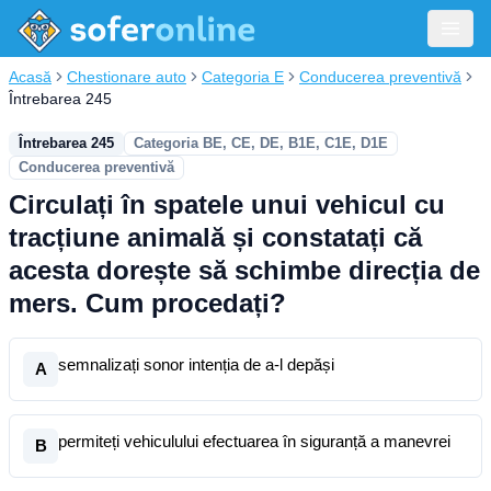
Acasă
Chestionare auto
Categoria E
Conducerea preventivă
Întrebarea 245
Întrebarea 245
Categoria BE, CE, DE, B1E, C1E, D1E
Conducerea preventivă
Circulați în spatele unui vehicul cu
tracțiune animală și constatați că
acesta dorește să schimbe direcția de
mers. Cum procedați?
semnalizați sonor intenția de a-l depăși
A
permiteți vehiculului efectuarea în siguranță a manevrei
B