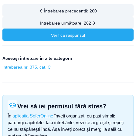
Întrebarea precedentă:
260
Întrebarea următoare:
262
Verifică răspunsul
Aceeași întrebare în alte categorii
Întrebarea nr. 375, cat. C
Vrei să iei permisul fără stres?
În
aplicația SoferOnline
înveți organizat, cu pași simpli:
parcurgi capitolele, faci întrebările, vezi ce ai greșit și repeți
ce nu stăpânești încă. Așa înveți corect și mergi la sală cu
mai multă încredere.