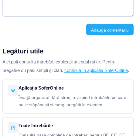
Adaugă comentariu
Legături utile
Aici poți consulta întrebări, explicații și codul rutier. Pentru
pregătire cu pași simpli și clari,
continuă în aplicația SoferOnline
.
Aplicația SoferOnline
Învață organizat, fără stres, revizuind întrebările pe care
nu le stăpânești și mergi pregătit la examen.
Toate întrebările
Consultă baza completă de întrebări pentru BE, CE, DE,