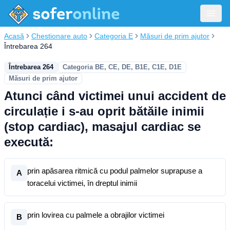
Acasă
Chestionare auto
Categoria E
Măsuri de prim ajutor
Întrebarea 264
Întrebarea 264
Categoria BE, CE, DE, B1E, C1E, D1E
Măsuri de prim ajutor
Atunci când victimei unui accident de
circulație i s-au oprit bătăile inimii
(stop cardiac), masajul cardiac se
execută:
prin apăsarea ritmică cu podul palmelor suprapuse a
A
toracelui victimei, în dreptul inimii
prin lovirea cu palmele a obrajilor victimei
B