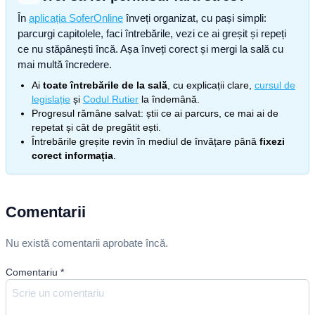
În
aplicația SoferOnline
înveți organizat, cu pași simpli:
parcurgi capitolele, faci întrebările, vezi ce ai greșit și repeți
ce nu stăpânești încă. Așa înveți corect și mergi la sală cu
mai multă încredere.
Ai
toate întrebările de la sală
, cu explicații clare,
cursul de
legislație
și
Codul Rutier
la îndemână.
Progresul rămâne salvat: știi ce ai parcurs, ce mai ai de
repetat și cât de pregătit ești.
Întrebările greșite revin în mediul de învățare până
fixezi
corect informația
.
Comentarii
Nu există comentarii aprobate încă.
Comentariu
*