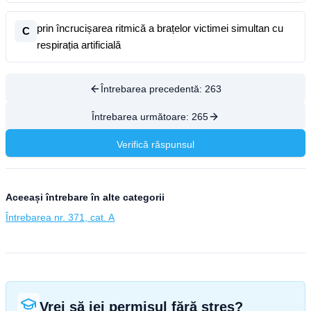
prin încrucișarea ritmică a brațelor victimei simultan cu
C
respirația artificială
Întrebarea precedentă:
263
Întrebarea următoare:
265
Verifică răspunsul
Aceeași întrebare în alte categorii
Întrebarea nr. 371, cat. A
Vrei să iei permisul fără stres?