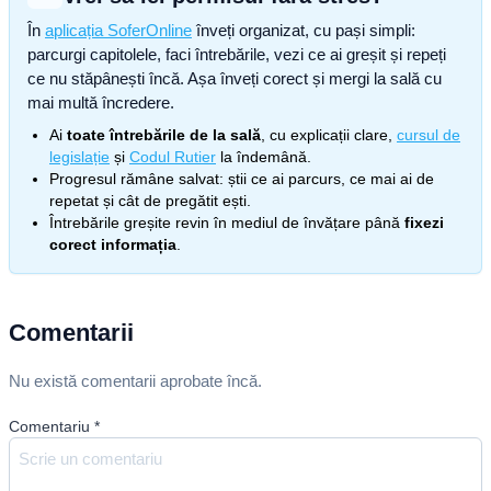
În
aplicația SoferOnline
înveți organizat, cu pași simpli:
parcurgi capitolele, faci întrebările, vezi ce ai greșit și repeți
ce nu stăpânești încă. Așa înveți corect și mergi la sală cu
mai multă încredere.
Ai
toate întrebările de la sală
, cu explicații clare,
cursul de
legislație
și
Codul Rutier
la îndemână.
Progresul rămâne salvat: știi ce ai parcurs, ce mai ai de
repetat și cât de pregătit ești.
Întrebările greșite revin în mediul de învățare până
fixezi
corect informația
.
Comentarii
Nu există comentarii aprobate încă.
Comentariu
*