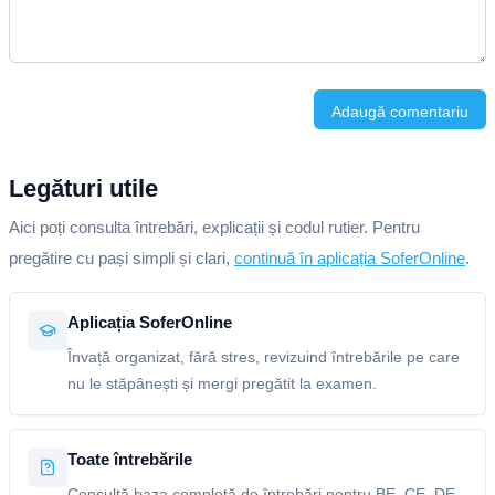
Adaugă comentariu
Legături utile
Aici poți consulta întrebări, explicații și codul rutier. Pentru
pregătire cu pași simpli și clari,
continuă în aplicația SoferOnline
.
Aplicația SoferOnline
Învață organizat, fără stres, revizuind întrebările pe care
nu le stăpânești și mergi pregătit la examen.
Toate întrebările
Consultă baza completă de întrebări pentru BE, CE, DE,