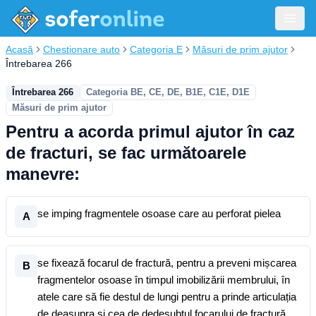
Acasă
Chestionare auto
Categoria E
Măsuri de prim ajutor
Întrebarea 266
Întrebarea 266
Categoria BE, CE, DE, B1E, C1E, D1E
Măsuri de prim ajutor
Pentru a acorda primul ajutor în caz
de fracturi, se fac următoarele
manevre:
se imping fragmentele osoase care au perforat pielea
A
se fixează focarul de fractură, pentru a preveni mișcarea
B
fragmentelor osoase în timpul imobilizării membrului, în
atele care să fie destul de lungi pentru a prinde articulația
de deasupra și cea de dedesubtul focarului de fractură