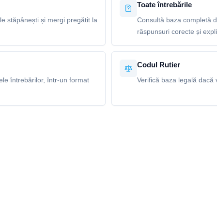
Toate întrebările
le stăpânești și mergi pregătit la
Consultă baza completă de
răspunsuri corecte și explic
Codul Rutier
e întrebărilor, într-un format
Verifică baza legală dacă v