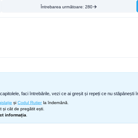
Întrebarea următoare:
280
capitolele, faci întrebările, vezi ce ai greșit și repeți ce nu stăpâneșt
islație
și
Codul Rutier
la îndemână.
 și cât de pregătit ești.
ect informația
.