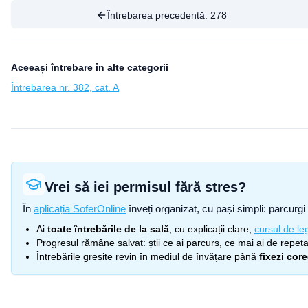
Întrebarea precedentă:
278
Aceeași întrebare în alte categorii
Întrebarea nr. 382, cat. A
Vrei să iei permisul fără stres?
În
aplicația SoferOnline
înveți organizat, cu pași simpli: parcurgi 
Ai
toate întrebările de la sală
, cu explicații clare,
cursul de leg
Progresul rămâne salvat: știi ce ai parcurs, ce mai ai de repetat
Întrebările greșite revin în mediul de învățare până
fixezi cor