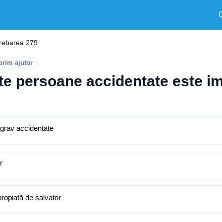
trebarea 279
prim ajutor
lte persoane accidentate este i
i grav accidentate
r
propiată de salvator