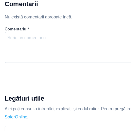
Comentarii
Nu există comentarii aprobate încă.
Comentariu
*
Legături utile
Aici poți consulta întrebări, explicații și codul rutier. Pentru pregătir
SoferOnline
.