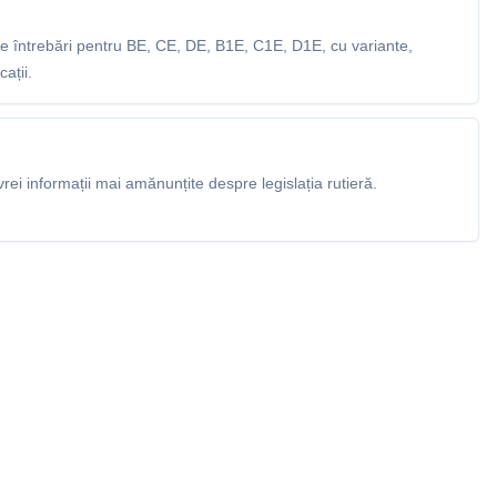
 întrebări pentru BE, CE, DE, B1E, C1E, D1E, cu variante,
ații.
rei informații mai amănunțite despre legislația rutieră.