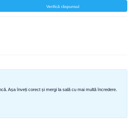
Verifică răspunsul
i încă. Așa înveți corect și mergi la sală cu mai multă încredere.