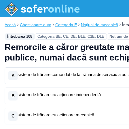
Acasă
Chestionare auto
Categoria E
Noțiuni de mecanică
Înt
Întrebarea 308
Categoria BE, CE, DE, B1E, C1E, D1E
Noțiuni de
Remorcile a căror greutate ma
publice, numai dacă sunt echi
sistem de frânare comandat de la frânana de serviciu a auto
A
sistem de frânare cu acționare independentă
B
sistem de frânare cu acționare mecanică
C