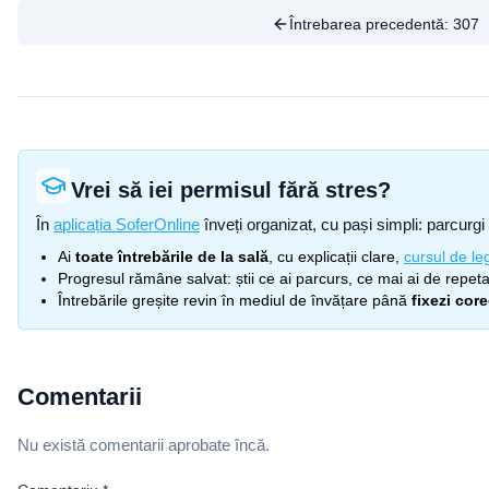
Întrebarea precedentă:
307
Vrei să iei permisul fără stres?
În
aplicația SoferOnline
înveți organizat, cu pași simpli: parcurgi 
Ai
toate întrebările de la sală
, cu explicații clare,
cursul de leg
Progresul rămâne salvat: știi ce ai parcurs, ce mai ai de repetat
Întrebările greșite revin în mediul de învățare până
fixezi cor
Comentarii
Nu există comentarii aprobate încă.