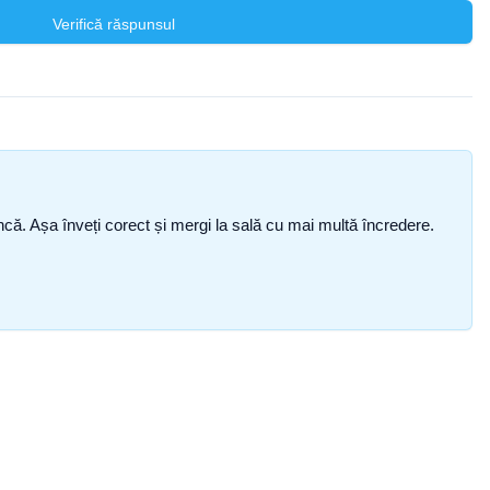
Verifică răspunsul
i încă. Așa înveți corect și mergi la sală cu mai multă încredere.