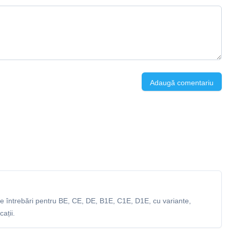
Adaugă comentariu
 întrebări pentru BE, CE, DE, B1E, C1E, D1E, cu variante,
ații.