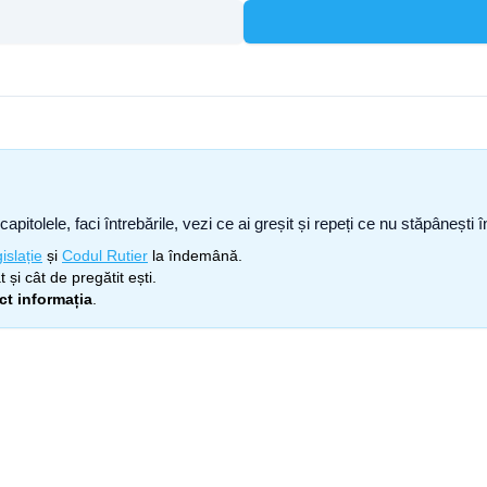
capitolele, faci întrebările, vezi ce ai greșit și repeți ce nu stăpâneșt
islație
și
Codul Rutier
la îndemână.
 și cât de pregătit ești.
ect informația
.