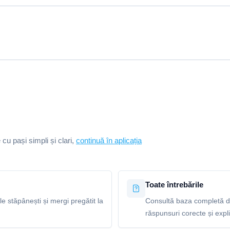
e cu pași simpli și clari,
continuă în aplicația
Toate întrebările
le stăpânești și mergi pregătit la
Consultă baza completă de
răspunsuri corecte și explic