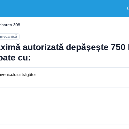
rebarea 308
 mecanică
ximă autorizată depășește 750 kg
pate cu:
vehiculului trăgător