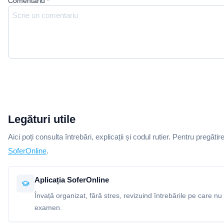
Comentariu
*
Legături utile
Aici poți consulta întrebări, explicații și codul rutier. Pentru pregătir
SoferOnline
.
Aplicația SoferOnline
Învață organizat, fără stres, revizuind întrebările pe care nu 
examen.