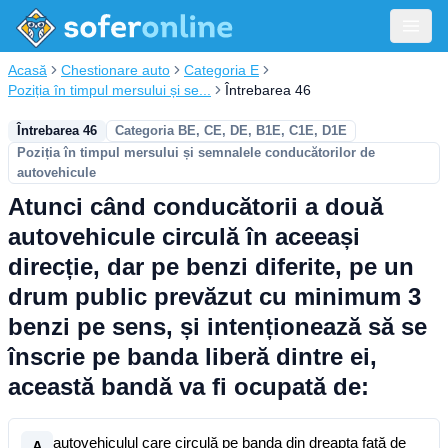
Acasă
Chestionare auto
Categoria E
Poziția în timpul mersului și se...
Întrebarea 46
Întrebarea 46
Categoria BE, CE, DE, B1E, C1E, D1E
Poziția în timpul mersului și semnalele conducătorilor de
autovehicule
Atunci când conducătorii a două
autovehicule circulă în aceeași
direcție, dar pe benzi diferite, pe un
drum public prevăzut cu minimum 3
benzi pe sens, și intenționează să se
înscrie pe banda liberă dintre ei,
această bandă va fi ocupată de:
autovehiculul care circulă pe banda din dreapta față de
A