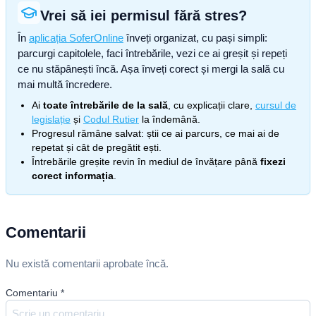
Vrei să iei permisul fără stres?
În
aplicația SoferOnline
înveți organizat, cu pași simpli:
parcurgi capitolele, faci întrebările, vezi ce ai greșit și repeți
ce nu stăpânești încă. Așa înveți corect și mergi la sală cu
mai multă încredere.
Ai
toate întrebările de la sală
, cu explicații clare,
cursul de
legislație
și
Codul Rutier
la îndemână.
Progresul rămâne salvat: știi ce ai parcurs, ce mai ai de
repetat și cât de pregătit ești.
Întrebările greșite revin în mediul de învățare până
fixezi
corect informația
.
Comentarii
Nu există comentarii aprobate încă.
Comentariu
*