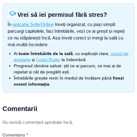
Vrei să iei permisul fără stres?
În
aplicația SoferOnline
înveți organizat, cu pași simpli:
parcurgi capitolele, faci întrebările, vezi ce ai greșit și repeți
ce nu stăpânești încă. Așa înveți corect și mergi la sală cu
mai multă încredere.
Ai
toate întrebările de la sală
, cu explicații clare,
cursul de
legislație
și
Codul Rutier
la îndemână.
Progresul rămâne salvat: știi ce ai parcurs, ce mai ai de
repetat și cât de pregătit ești.
Întrebările greșite revin în mediul de învățare până
fixezi
corect informația
.
Comentarii
Nu există comentarii aprobate încă.
Comentariu
*