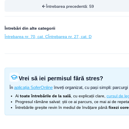
Întrebarea precedentă:
59
Întrebări din alte categorii
Întrebarea nr. 70, cat. C
Întrebarea nr. 27, cat. D
Vrei să iei permisul fără stres?
În
aplicația SoferOnline
înveți organizat, cu pași simpli: parcurgi 
Ai
toate întrebările de la sală
, cu explicații clare,
cursul de leg
Progresul rămâne salvat: știi ce ai parcurs, ce mai ai de repetat
Întrebările greșite revin în mediul de învățare până
fixezi cor