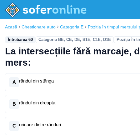
Acasă
Chestionare auto
Categoria E
Poziția în timpul mersului ș
Întrebarea 60
Categoria BE, CE, DE, B1E, C1E, D1E
Poziția în 
La intersecțiile fără marcaje, d
mers:
rândul din stânga
A
rândul din dreapta
B
oricare dintre rânduri
C