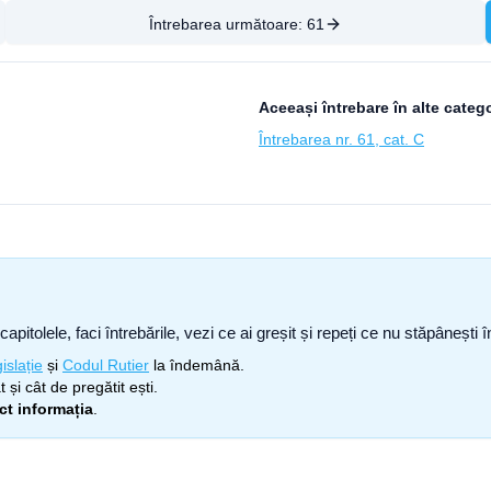
Întrebarea următoare:
61
Aceeași întrebare în alte catego
Întrebarea nr. 61, cat. C
capitolele, faci întrebările, vezi ce ai greșit și repeți ce nu stăpâneșt
islație
și
Codul Rutier
la îndemână.
 și cât de pregătit ești.
ect informația
.