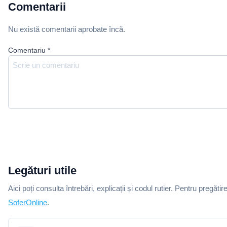
Comentarii
Nu există comentarii aprobate încă.
Comentariu
*
Legături utile
Aici poți consulta întrebări, explicații și codul rutier. Pentru pregătir
SoferOnline
.