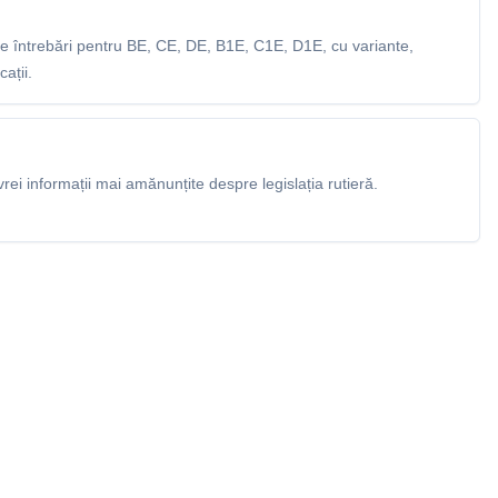
 întrebări pentru BE, CE, DE, B1E, C1E, D1E, cu variante,
ații.
rei informații mai amănunțite despre legislația rutieră.