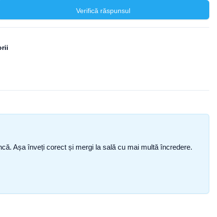
Verifică răspunsul
rii
i încă. Așa înveți corect și mergi la sală cu mai multă încredere.