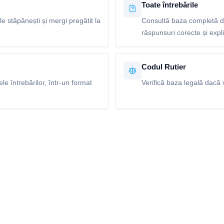
Toate întrebările
le stăpânești și mergi pregătit la
Consultă baza completă de
răspunsuri corecte și explic
Codul Rutier
e întrebărilor, într-un format
Verifică baza legală dacă v