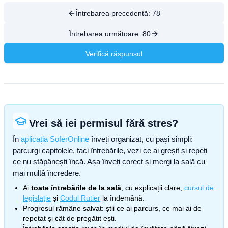
Întrebarea precedentă:
78
Întrebarea următoare:
80
Verifică răspunsul
Vrei să iei permisul fără stres?
În
aplicația SoferOnline
înveți organizat, cu pași simpli:
parcurgi capitolele, faci întrebările, vezi ce ai greșit și repeți
ce nu stăpânești încă. Așa înveți corect și mergi la sală cu
mai multă încredere.
Ai
toate întrebările de la sală
, cu explicații clare,
cursul de
legislație
și
Codul Rutier
la îndemână.
Progresul rămâne salvat: știi ce ai parcurs, ce mai ai de
repetat și cât de pregătit ești.