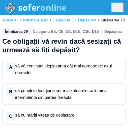
Acasă
Chestionare auto
Categoria E
Depășirea
Întrebarea 79
Întrebarea 79
Categoria BE, CE, DE, B1E, C1E, D1E
Depășirea
Ce obligații vă revin dacă sesizați că
urmează să fiți depășit?
să vă continuați deplasarea cât mai aproape de axul
A
drumului
să puneți în funcțiune semnalizatoarele cu lumina
B
intermitentă din partea dreaptă
să nu măriți viteza de deplasare
C