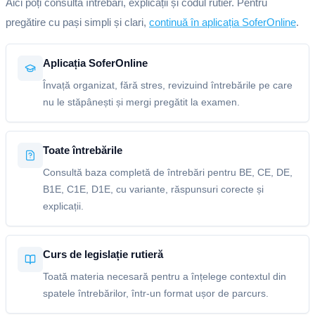
Aici poți consulta întrebări, explicații și codul rutier. Pentru
pregătire cu pași simpli și clari,
continuă în aplicația SoferOnline
.
Aplicația SoferOnline
Învață organizat, fără stres, revizuind întrebările pe care
nu le stăpânești și mergi pregătit la examen.
Toate întrebările
Consultă baza completă de întrebări pentru BE, CE, DE,
B1E, C1E, D1E, cu variante, răspunsuri corecte și
explicații.
Curs de legislație rutieră
Toată materia necesară pentru a înțelege contextul din
spatele întrebărilor, într-un format ușor de parcurs.