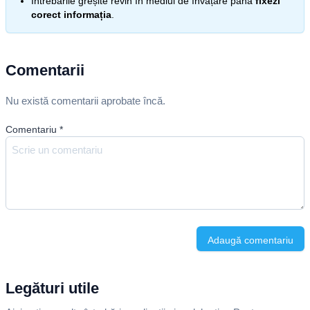
Întrebările greșite revin în mediul de învățare până
fixezi
corect informația
.
Comentarii
Nu există comentarii aprobate încă.
Comentariu
*
Adaugă comentariu
Legături utile