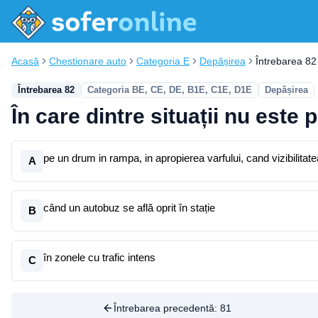
Acasă
Chestionare auto
Categoria E
Depășirea
Întrebarea 82
Întrebarea 82
Categoria BE, CE, DE, B1E, C1E, D1E
Depășirea
În care dintre situații nu este
pe un drum in rampa, in apropierea varfului, cand vizibilita
A
când un autobuz se află oprit în stație
B
în zonele cu trafic intens
C
Întrebarea precedentă:
81