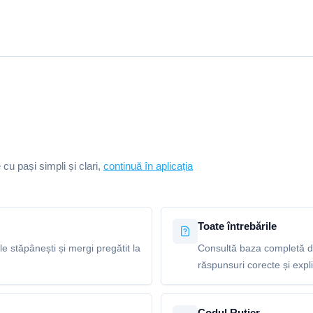
e cu pași simpli și clari,
continuă în aplicația
Toate întrebările
le stăpânești și mergi pregătit la
Consultă baza completă de
răspunsuri corecte și explic
Codul Rutier