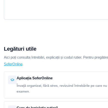
Legături utile
Aici poți consulta întrebări, explicații și codul rutier. Pentru pregătir
SoferOnline
.
Aplicația SoferOnline
Învață organizat, fără stres, revizuind întrebările pe care nu 
examen.
Curs de legislație rutieră