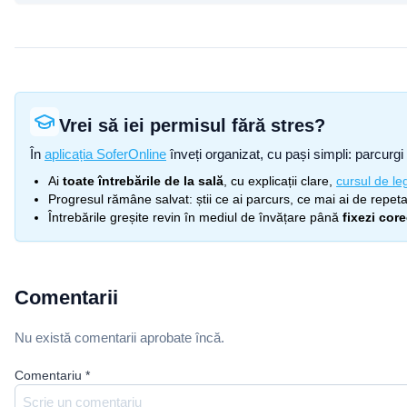
Vrei să iei permisul fără stres?
În
aplicația SoferOnline
înveți organizat, cu pași simpli: parcurgi 
Ai
toate întrebările de la sală
, cu explicații clare,
cursul de leg
Progresul rămâne salvat: știi ce ai parcurs, ce mai ai de repetat
Întrebările greșite revin în mediul de învățare până
fixezi cor
Comentarii
Nu există comentarii aprobate încă.
Comentariu
*