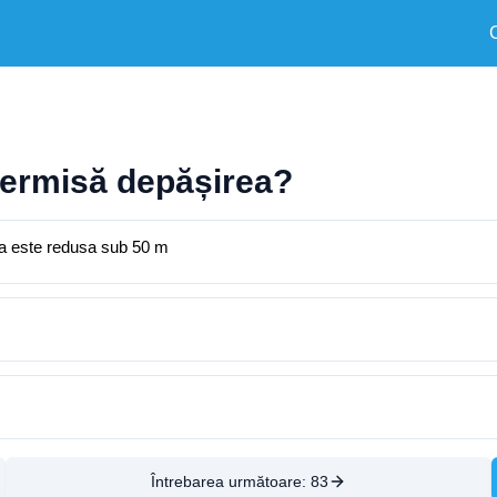
 permisă depășirea?
tea este redusa sub 50 m
Întrebarea următoare:
83