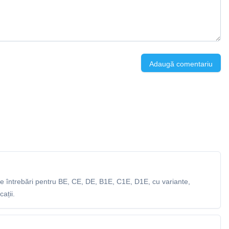
Adaugă comentariu
 întrebări pentru BE, CE, DE, B1E, C1E, D1E, cu variante,
ații.