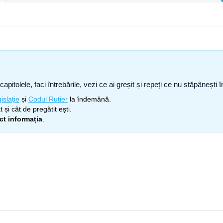
capitolele, faci întrebările, vezi ce ai greșit și repeți ce nu stăpâneșt
islație
și
Codul Rutier
la îndemână.
 și cât de pregătit ești.
ect informația
.